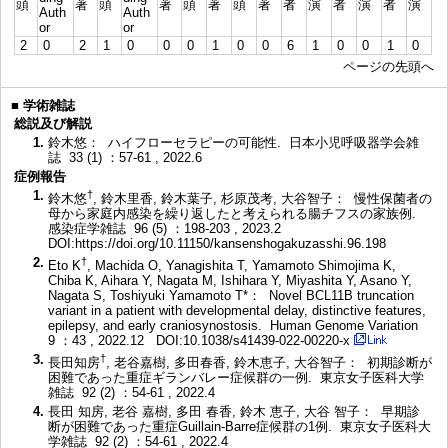
頭
著
頭
著
頭
著
頭
著
者
演
者
演
者
演
Auth
Auth
or
or
2
0
2
1
0
0
0
1
0
0
6
1
0
0
1
0
ページの先頭へ
■
学術雑誌
総説及び解説
1.
鈴木悠： ハイフローセラピーの可能性. 日本小児呼吸器学会雑
誌 33 (1) ：57-61 , 2022.6
症例報告
1.
†
鈴木悠
, 鈴木里香, 鈴木葉子, 杉原茂考, 大谷智子： 慢性保菌者の
母から家庭内感染を繰り返したと考えられる腸チフスの家族例.
感染症学雑誌 96 (5) ：198-203 , 2023.2
DOI:https://doi.org/10.11150/kansenshogakuzasshi.96.198
2.
†
Eto K
, Machida O, Yanagishita T, Yamamoto Shimojima K,
Chiba K, Aihara Y, Nagata M, Ishihara Y, Miyashita Y, Asano Y,
Nagata S, Toshiyuki Yamamoto T*： Novel BCL11B truncation
variant in a patient with developmental delay, distinctive features,
epilepsy, and early craniosynostosis. Human Genome Variation
9 ：43 , 2022.12
DOI:10.1038/s41439-022-00220-x
3.
†
長田知房
, 老谷嘉樹, 多田春香, 鈴木恵子, 大谷智子： 初期診断が
困難であった重症ギランバレー症候群の一例. 東京女子医科大学
雑誌 92 (2) ：54-61 , 2022.4
4.
長田 知房, 老谷 嘉樹, 多田 春香, 鈴木 恵子, 大谷 智子： 早期診
断が困難であった重症Guillain-Barre症候群の1例. 東京女子医科大
学雑誌 92 (2) ：54-61 , 2022.4