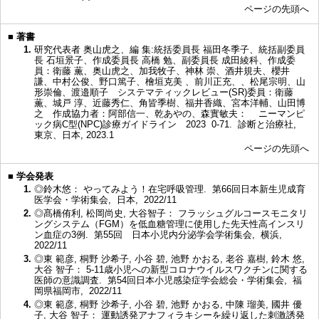
ページの先頭へ
■
著書
1.
研究代表者 奥山虎之、編 集:統括委員長 福田冬季子、統括副委員
長 石垣景子、作成委員長 高橋 勉、副委員長 成田綾科、作成委
員：衛藤 薫、奥山虎之、加我牧子、神林 崇、酒井規夫、櫻井
謙、中村公俊、野口篤子、檜垣克美 、前川正充、、松尾宗明、山
形崇倫、渡邉順子 システマティックレビュー(SR)委員：衛藤
薫、城戸 淳、近藤秀仁、角皆季樹、福井香織、宮本洋輔、山田博
之 作成協力者：阿部信一、乾あやの、森實敏夫： ニーマンピ
ック病C型(NPC)診療ガイドライン 2023 0-71. 診断と治療社,
東京、日本, 2023.1
ページの先頭へ
■
学会発表
1.
◎鈴木悠： やってみよう！在宅呼吸管理. 第66回日本新生児成育
医学会・学術集会, 日本, 2022/11
2.
◎髙橋侑利, 松岡尚史, 大谷智子： フラッシュグルコースモニタリ
ングシステム（FGM）を低血糖管理に使用した先天性高インスリ
ン血症の3例. 第55回 日本小児内分泌学会学術集会, 横浜,
2022/11
3.
◎東 範彦, 桐野 沙希子, 小谷 碧, 池野 かおる, 老谷 嘉樹, 鈴木 悠,
大谷 智子： 5-11歳小児への新型コロナウイルスワクチンに関する
医師の意識調査. 第54回日本小児感染症学会総会・学術集会, 福
岡県福岡市, 2022/11
4.
◎東 範彦, 桐野 沙希子, 小谷 碧, 池野 かおる, 中陳 瑠美, 國井 優
子, 大谷 智子： 運動誘発アナフィラキシーを繰り返した刺激誘発