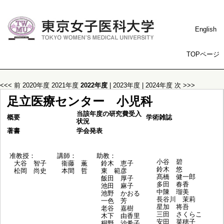
English
TOPページ
<<< 前
2020年度
2021年度
2022年度
|
2023年度
|
2024年度
次 >>>
足立医療センター 小児科
当該年度の研究費受入
概要
学術雑誌
状況
著書
学会発表
准教授：
講師：
助教：
小谷 碧
大谷 智子
衞藤 薫
鈴木 恵子
鈴木 悠
松岡 尚史
本間 哲
東 範彦
髙橋 健一郎
飯田 厚子
多田 春香
池田 麻子
中陳 瑠美
池野 かおる
長谷川 茉莉
一色 芳
星加 将吾
老谷 嘉樹
三田 さくらこ
木下 由香里
安田 菜穂子
桐野 沙希子