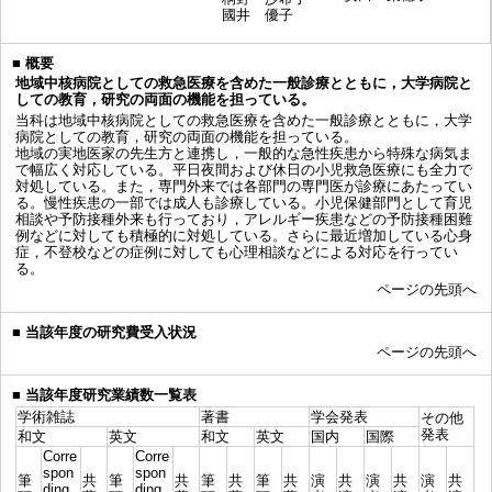
國井 優子
■
概要
地域中核病院としての救急医療を含めた一般診療とともに，大学病院と
しての教育，研究の両面の機能を担っている。
当科は地域中核病院としての救急医療を含めた一般診療とともに，大学
病院としての教育，研究の両面の機能を担っている。
地域の実地医家の先生方と連携し，一般的な急性疾患から特殊な病気ま
で幅広く対応している。平日夜間および休日の小児救急医療にも全力で
対処している。また，専門外来では各部門の専門医が診療にあたってい
る。慢性疾患の一部では成人も診療している。小児保健部門として育児
相談や予防接種外来も行っており，アレルギー疾患などの予防接種困難
例などに対しても積極的に対処している。さらに最近増加している心身
症，不登校などの症例に対しても心理相談などによる対応を行ってい
る。
ページの先頭へ
■
当該年度の研究費受入状況
ページの先頭へ
■
当該年度研究業績数一覧表
学術雑誌
著書
学会発表
その他
発表
和文
英文
和文
英文
国内
国際
Corre
Corre
spon
spon
筆
共
筆
共
筆
共
筆
共
演
共
演
共
演
共
ding
ding