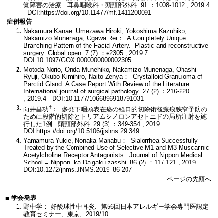
覚障害の治療. 耳鼻咽喉科・頭頸部外科 91 ：1008-1012 , 2019.4
DOI:https://doi.org/10.11477/mf.1411200091
症例報告
1.
Nakamura Kanae, Umezawa Hiroki, Yokoshima Kazuhiko,
Nakamizo Munenaga, Ogawa Rei： A Completely Unique
Branching Pattern of the Facial Artery. Plastic and reconstructive
surgery. Global open 7 (7) ：e2305 , 2019.7
DOI:10.1097/GOX.0000000000002305
2.
Motoda Norio, Onda Munehiko, Nakamizo Munenaga, Ohashi
Ryuji, Okubo Kimihiro, Naito Zenya： Crystalloid Granuloma of
Parotid Gland: A Case Report With Review of the Literature.
International journal of surgical pathology 27 (2) ：216-220
, 2019.4
DOI:10.1177/1066896918791031
3.
†
向井昌功
： 多発下咽頭表在癌の経口的切除術後瘢痕狭窄予防の
ために段階的切除とトリアムシノロンアセトニドの局所注射を施
行した1例. 頭頸部外科 29 (3) ：349-354 , 2019
DOI:https://doi.org/10.5106/jjshns.29.349
4.
Yamamura Yukie, Nonaka Manabu： Sialorrhea Successfully
Treated by the Combined Use of Selective M1 and M3 Muscarinic
Acetylcholine Receptor Antagonists. Journal of Nippon Medical
School = Nippon Ika Daigaku zasshi 86 (2) ：117-121 , 2019
DOI:10.1272/jnms.JNMS.2019_86-207
ページの先頭へ
■
学会発表
1.
野中学： 好酸球性中耳炎. 第56回日本アレルギー学会専門医認定
教育セミナー, 東京, 2019/10