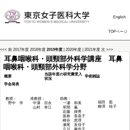
English
TOPページ
<<< 前
2017年度
2018年度
2019年度
|
2020年度
|
2021年度
次 >>>
耳鼻咽喉科・頭頸部外科学講座 耳鼻
咽喉科・頭頸部外科学分野
当該年度の研究費受入
概要
学術雑誌
状況
学会発表
教授：
准教授：
助教：
福田 藍
野中 学
中溝 宗永
一瀬 和美
柳澤 桂子
山村 幸江
草間 薫
近藤 律男
坂林 美喜子
崎谷 恵理
瀬尾 友佳子
立川 麻也子