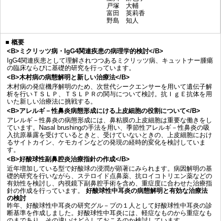
戸塚 大輔
富田 英莉香
野島 知人
■
概要
<B>ミクリッツ病・IgG4関連疾患の病理学的検討</B>
IgG4関連疾患として理解されつつあるミクリッツ病、キュットナー腫瘍
の臨床ならびに基礎的研究を行っています。
<B>木村病の病態解明と新しい治療法</B>
木村病の発症機序解明のため、次世代シークエンサーを用いて遺伝子解
析を行いＴＳＬＰ、ＴＳＬＰＲの関与について検討。抗ＩｇＥ抗体を用
いた新しい治療法に挑戦する。
<B>アレルギ－性鼻炎病態形成にける上皮細胞の役割について</B>
アレルギ－性鼻炎の病態形成には、鼻粘膜の上皮細胞は重要な働きをし
ています。Nasal brushingの手法を用い、季節性アレルギ－性鼻炎の吸
入抗原暴露を受けているときと、受けていないときの、上皮細胞におけ
るサイトカイン、ケモカインなどの発現の経時的変化を検討していま
す。
<B>好酸球性副鼻腔炎治療指針の作成</B>
近年増加している型で好酸球の浸潤が顕著にみられます。病因解明の基
礎的研究を行いながら、ステロイド点鼻薬、抗ロイコトリエン薬などの
有効性を検討し、内視鏡下副鼻腔手術を含め、重症度に合わせた治療指
針の作成を行っています。
好酸球性中耳炎の病態解明と有効な治療法
の検討
昨年、好酸球性中耳炎の研究グル－プの１人として好酸球性中耳炎の診
断基準を作成しました。好酸球性中耳炎には、軽症なものから重症なも
のまであり、その違いはどうしておこるのか検討しています。