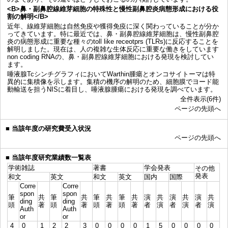
<B>鼻・副鼻腔線維芽細胞の特殊性と慢性副鼻腔炎病態形成における役
割の解明</B>
近年、線維芽細胞は自然免疫や獲得免疫に深く関わっていることが分か
ってきています。特に最近では、鼻・副鼻腔線維芽細胞は、慢性副鼻腔
炎の病態形成に重要な種々のtoll like receotprs (TLRs)に反応することを
解明しました。現在は、人の複雑な生体反応に重要な働きをしています
non coding RNAの、鼻・副鼻腔線維芽細胞における発現を検討してい
ます。
唾液腺TcシンチグラフィにおいてWarthin腫瘍とオンコサイトーマは特
異的に集積像を示します。集積の機序の解明のため、細胞膜でヨード能
動輸送を担うNISに着目し、唾液腺腫瘍における発現を調べています。
全件表示(6件)
ページの先頭へ
■
当該年度の研究費受入状況
ページの先頭へ
■
当該年度研究業績数一覧表
学術雑誌
著書
学会発表
その他
発表
和文
英文
和文
英文
国内
国際
Corre
Corre
spon
spon
筆
共
筆
共
筆
共
筆
共
演
共
演
共
演
共
ding
ding
頭
著
頭
著
頭
著
頭
著
者
演
者
演
者
演
Auth
Auth
or
or
4
0
1
2
2
3
0
0
0
0
1
5
0
0
0
0