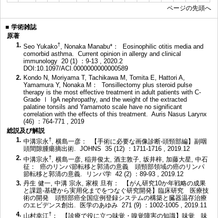
ページの先頭へ
■
学術雑誌
原著
1.
†
Seo Yukako
, Nonaka Manabu*： Eosinophilic otitis media and
comorbid asthma. Current opinion in allergy and clinical
immunology 20 (1) ：9-13 , 2020.2
DOI:10.1097/ACI.0000000000000589
2.
Kondo N, Moriyama T, Tachikawa M, Tomita E, Hattori A,
Yamamura Y, Nonaka M： Tonsillectomy plus steroid pulse
therapy is the most effective treatment in adult patients with C-
Grade Ⅰ IgA nephropathy, and the weight of the extracted
palatine tonsils and Yamamoto scale have no significant
correlation with the effects of this treatment. Auris Nasus Larynx
(46) ：764-771 , 2019
総説及び解説
1.
†
中溝宗永
, 横島一彦： 【手術に必要な画像診断-頭頸部編】副咽
頭間隙腫瘍摘出術. JOHNS 35 (12) ：1711-1716 , 2019.12
2.
†
中溝宗永
, 横島一彦, 稲井俊太, 酒主敦子, 坂井梓, 加藤大星, 中石
征： 癌のリンパ節転移と郭清の意義 頭頸部領域の癌のリンパ
節転移と郭清の意義. リンパ学 42 (2) ：89-93 , 2019.12
3.
丹生 健一, 中溝 宗永, 家根 旦有： 【がん研究10か年戦略の成果
と課題-基礎から実用化までをつなぐ研究開発】臨床研究 医療技
術の開発 頭頸部癌全国症例登録システムの構築と臓器温存治療
のエビデンス創出. 医学のあゆみ 271 (9) ：1002-1005 , 2019.11
4.
†
山村幸江
： 【診療で役に立つ味覚・嗅覚障害の知識】味覚 味