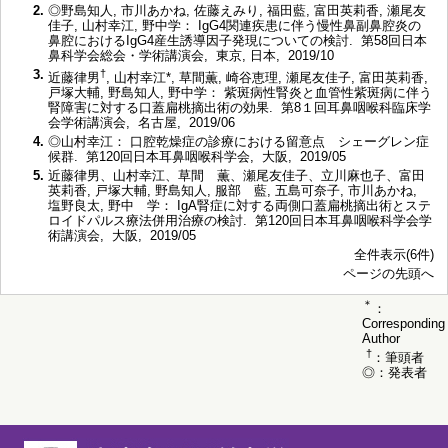
2.
◎野島知人, 市川あかね, 佐藤えみり, 福田藍, 富田英莉香, 瀬尾友
佳子, 山村幸江, 野中学： IgG4関連疾患に伴う慢性鼻副鼻腔炎の
鼻腔におけるIgG4産生誘導因子発現についての検討. 第58回日本
鼻科学会総会・学術講演会, 東京, 日本, 2019/10
3.
†
近藤律男
, 山村幸江*, 草間薫, 崎谷恵理, 瀬尾友佳子, 富田英莉香,
戸塚大輔, 野島知人, 野中学： 紫斑病性腎炎と血管性紫斑病に伴う
腎障害に対する口蓋扁桃摘出術の効果. 第8１回耳鼻咽喉科臨床学
会学術講演会, 名古屋, 2019/06
4.
◎山村幸江： 口腔乾燥症の診療における留意点 シェーグレン症
候群. 第120回日本耳鼻咽喉科学会, 大阪, 2019/05
5.
近藤律男、山村幸江、草間 薫、瀬尾友佳子、立川麻也子、富田
英莉香, 戸塚大輔, 野島知人, 服部 藍, 五島可奈子, 市川あかね,
塩野良太, 野中 学： IgA腎症に対する両側口蓋扁桃摘出術とステ
ロイドパルス療法併用治療の検討. 第120回日本耳鼻咽喉科学会学
術講演会, 大阪, 2019/05
全件表示(6件)
ページの先頭へ
＊
：
Corresponding
Author
†
：筆頭者
◎：発表者