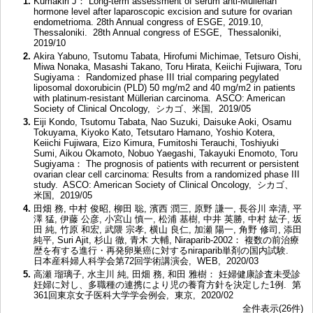
1.
Kumakiri J： Long-term assessment of serum anti-Müllerian
hormone level after laparoscopic excision and suture for ovarian
endometrioma. 28th Annual congress of ESGE, 2019.10,
Thessaloniki. 28th Annual congress of ESGE, Thessaloniki,
2019/10
2.
Akira Yabuno, Tsutomu Tabata, Hirofumi Michimae, Tetsuro Oishi,
Miwa Nonaka, Masashi Takano, Toru Hirata, Keiichi Fujiwara, Toru
Sugiyama： Randomized phase III trial comparing pegylated
liposomal doxorubicin (PLD) 50 mg/m2 and 40 mg/m2 in patients
with platinum-resistant Müllerian carcinoma. ASCO: American
Society of Clinical Oncology, シカゴ、米国, 2019/05
3.
Eiji Kondo, Tsutomu Tabata, Nao Suzuki, Daisuke Aoki, Osamu
Tokuyama, Kiyoko Kato, Tetsutaro Hamano, Yoshio Kotera,
Keiichi Fujiwara, Eizo Kimura, Fumitoshi Terauchi, Toshiyuki
Sumi, Aikou Okamoto, Nobuo Yaegashi, Takayuki Enomoto, Toru
Sugiyama： The prognosis of patients with recurrent or persistent
ovarian clear cell carcinoma: Results from a randomized phase III
study. ASCO: American Society of Clinical Oncology, シカゴ、
米国, 2019/05
4.
田畑 務, 中村 俊昭, 柳田 聡, 濱西 潤三, 原野 謙一, 長谷川 幸清, 平
澤 猛, 伊藤 公彦, 小宮山 慎一, 松浦 基樹, 中井 英勝, 中村 紘子, 坂
田 純, 竹原 和宏, 武隈 宗孝, 横山 良仁, 加瀬 陽一, 角野 修司, 添田
純平, Suri Ajit, 杉山 徹, 青木 大輔, Niraparib-2002： 複数の前治療
歴を有する進行・再発卵巣癌に対するniraparib単剤の国内試験.
日本産科婦人科学会第72回学術講演会, WEB, 2020/03
5.
高瀬 瑠璃子, 水主川 純, 田畑 務, 和田 雅樹： 妊婦健康診査未受診
妊婦に対し、多職種の連携により児の養育方針を決定した1例. 第
361回東京女子医科大学学会例会, 東京, 2020/02
全件表示(26件)