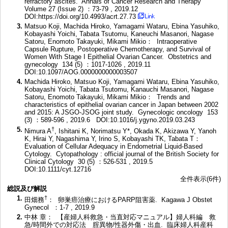
refractory ascites. Annals of Cancer Research and Therapy
Volume 27 (Issue 2) ：73-79 , 2019.12
DOI:https://doi.org/10.4993/acrt.27.73
3.
Matsuo Koji, Machida Hiroko, Yamagami Wataru, Ebina Yasuhiko,
Kobayashi Yoichi, Tabata Tsutomu, Kaneuchi Masanori, Nagase
Satoru, Enomoto Takayuki, Mikami Mikio： Intraoperative
Capsule Rupture, Postoperative Chemotherapy, and Survival of
Women With Stage I Epithelial Ovarian Cancer. Obstetrics and
gynecology 134 (5) ：1017-1026 , 2019.11
DOI:10.1097/AOG.0000000000003507
4.
Machida Hiroko, Matsuo Koji, Yamagami Wataru, Ebina Yasuhiko,
Kobayashi Yoichi, Tabata Tsutomu, Kanauchi Masanori, Nagase
Satoru, Enomoto Takayuki, Mikami Mikio： Trends and
characteristics of epithelial ovarian cancer in Japan between 2002
and 2015: A JSGO-JSOG joint study. Gynecologic oncology 153
(3) ：589-596 , 2019.6
DOI:10.1016/j.ygyno.2019.03.243
5.
†
Nimura A
, Ishitani K, Norimatsu Y*, Okada K, Akizawa Y, Yanoh
K, Hirai Y, Nagashima Y, Irino S, Kobayashi TK, Tabata T：
Evaluation of Cellular Adequacy in Endometrial Liquid-Based
Cytology. Cytopathology : official journal of the British Society for
Clinical Cytology 30 (5) ：526-531 , 2019.5
DOI:10.1111/cyt.12716
全件表示(6件)
総説及び解説
1.
†
田畑務
： 卵巣癌治療におけるPARP阻害薬. Kagawa J Obstet
Gynecol ：1-7 , 2019.9
2.
中林 章： 【産婦人科救急・当直対応マニュアル】婦人科編 救
急/時間外での対応法 腟異物/性器外傷・出血. 臨床婦人科産科