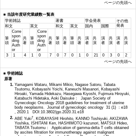
ページの先頭へ
■
当該年度研究業績数一覧表
学術雑誌
著書
学会発表
その他
発表
和文
英文
和文
英文
国内
国際
Corre
Corre
spon
spon
筆
共
筆
共
筆
共
筆
共
演
共
演
共
演
共
ding
ding
頭
著
頭
著
頭
著
頭
著
者
演
者
演
者
演
Auth
Auth
or
or
3
1
4
1
0
7
0
7
0
1
0
21
0
3
0
2
ページの先頭へ
■
学術雑誌
原著
1.
Yamagami Wataru, Mikami Mikio, Nagase Satoru, Tabata
Tsutomu, Kobayashi Yoichi, Kaneuchi Masanori, Kobayashi
Hiroaki, Yamada Hidekazu, Hasegawa Kiyoshi, Fujimura Hiroyuki,
Katabuchi Hidetaka, Aoki Daisuke： Japan Society of
Gynecologic Oncology 2018 guidelines for treatment of uterine
body neoplasms. Journal of gynecologic oncology 31 (1) ：e18
, 2020.1
DOI:10.3802/jgo.2020.31.e18
2.
†
ABE Yuki
, KOBAYASHI Hirohito, KANNO Toshiyuki, AKIZAWA
Yoshika, ISHITANI Ken, HASHIMOTO kazunori, MATSUI Hideo,
TABATA Tsutomu： Application of gamma-delta T cells obtained
by ascites filtration for immunotherapy against malignant