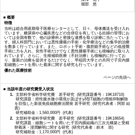
堀部 悠
■
概要
特徴
当科は総合周産期母子医療センターとして、日々、母体搬送を受け入れ
ています。糖尿病や心臓疾患などの合併症を有している妊婦の管理にお
いては全国有数で、他の診療科と密接な連携を取り診療に当たっていま
す。婦人科部門においては悪性腫瘍の手術・化学療法などの集学的治療
を数多く行っています。また、ロボット手術・腹腔鏡手術などの低侵襲
手術に力を入れ、良性手術だけでなく悪性腫瘍手術にも積極的に取り入
れています。さらに、生殖補助医療（不妊治療）も積極的に行ってお
り、最新の治療を提供するだけでなく、早稲田大学との共同で子宮内膜
彩細胞シートを用いた着床に関する研究も行っています。
優れた医療技術
ページの先頭へ
■
当該年度の研究費受入状況
1.
文部科学省科学研究費 若手研究 (研究課題番号：19K18710)
研究課題：癌性腹水微小環境が及ぼすγδ型T細胞の増殖抑制解除
を目指した新規免疫細胞療法開発 若手研究 (研究代表者：阿部 結
貴)
研究補助金：1,560,000円 (代表)
2.
文部科学省科学研究費 若手研究 (研究課題番号：19K18654)
研究課題：細胞シートを用いた子宮内膜組織の三次元構築と受精
卵着床・浸潤解明に関する研究 (研究代表者：鈴木 崇)
研究補助金：1,170,000円 (代表)