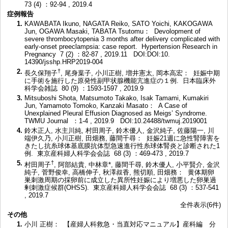
73 (4) ：92-94 , 2019.4
症例報告
1.
KAWABATA Ikuno, NAGATA Reiko, SATO Yoichi, KAKOGAWA
Jun, OGAWA Masaki, TABATA Tsutomu： Devolopment of
severe thrombocytopenia 3 months after delivery complicated with
early-onset preeclampsia: case report. Hypertension Research in
Pregnancy 7 (2) ：82-87 , 2019.11
DOI:DOI:10.
14390/jsshp.HRP2019-004
2.
†
長久保翔子
, 尾身葉子, 小川正樹, 増井憲太, 岡本高宏： 妊娠中期
に手術を施行した原発性副甲状腺機能亢進症の１例. 日本臨床外
科学会雑誌 80 (9) ：1593-1597 , 2019.9
3.
Mitsuboshi Shota, Matsumoto Takako, Isak Tamami, Kumakiri
Jun, Yamamoto Tomoko, Kanzaki Masato： A Case of
Unexplained Pleural Effusion Diagnosed as Meigs’ Syndrome.
TWMU Journal ：1-4 , 2019.9
DOI:10.24488/twmuj.2019001
4.
鈴木正人, 水主川純, 村田周子, 鈴木優人, 金沢純子, 佐藤陽一, 川
端伊久乃, 小川正樹, 田畑務, 藤間千尋： 妊娠21週に急性腎障害を
きたし抗糸球体基底膜抗体型急速進行性糸球体腎炎と診断された1
例. 東京産科婦人科学会会誌 68 (3) ：469-473 , 2019.7
5.
†
村田周子
, 阿部結貴, 中林章*, 藤間千尋, 鈴木優人, 小平賢介, 金沢
純子, 菅野俊幸, 高橋伸子, 秋澤叔香, 熊切順, 田畑務： 黄体期卵
巣刺激周期の採卵前に成立した異所性妊娠により増悪した卵巣過
剰刺激症候群(OHSS). 東京産科婦人科学会会誌 68 (3) ：537-541
, 2019.7
全件表示(6件)
その他
1.
小川 正樹： 【産婦人科救急・当直対応マニュアル】産科編 分