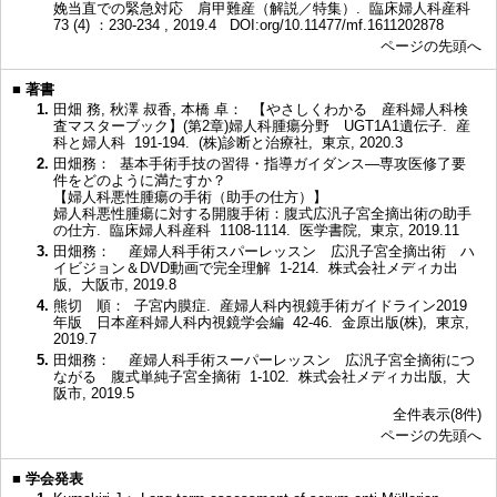
娩当直での緊急対応 肩甲難産（解説／特集）. 臨床婦人科産科
73 (4) ：230-234 , 2019.4
DOI:org/10.11477/mf.1611202878
ページの先頭へ
■
著書
1.
田畑 務, 秋澤 叔香, 本橋 卓： 【やさしくわかる 産科婦人科検
査マスターブック】(第2章)婦人科腫瘍分野 UGT1A1遺伝子. 産
科と婦人科 191-194. (株)診断と治療社, 東京, 2020.3
2.
田畑務： 基本手術手技の習得・指導ガイダンス―専攻医修了要
件をどのように満たすか？
【婦人科悪性腫瘍の手術（助手の仕方）】
婦人科悪性腫瘍に対する開腹手術：腹式広汎子宮全摘出術の助手
の仕方. 臨床婦人科産科 1108-1114. 医学書院, 東京, 2019.11
3.
田畑務： 産婦人科手術スパーレッスン 広汎子宮全摘出術 ハ
イビジョン＆DVD動画で完全理解 1-214. 株式会社メディカ出
版, 大阪市, 2019.8
4.
熊切 順： 子宮内膜症. 産婦人科内視鏡手術ガイドライン2019
年版 日本産科婦人科内視鏡学会編 42-46. 金原出版(株), 東京,
2019.7
5.
田畑務： 産婦人科手術スーパーレッスン 広汎子宮全摘術につ
ながる 腹式単純子宮全摘術 1-102. 株式会社メディカ出版, 大
阪市, 2019.5
全件表示(8件)
ページの先頭へ
■
学会発表