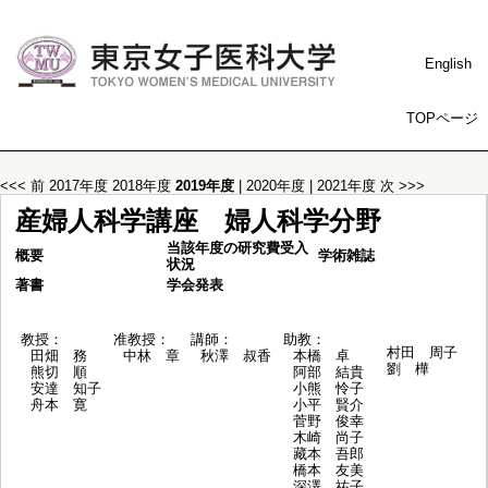
English
TOPページ
<<< 前
2017年度
2018年度
2019年度
|
2020年度
|
2021年度
次 >>>
産婦人科学講座 婦人科学分野
当該年度の研究費受入
概要
学術雑誌
状況
著書
学会発表
教授：
准教授：
講師：
助教：
村田 周子
田畑 務
中林 章
秋澤 叔香
本橋 卓
劉 樺
熊切 順
阿部 結貴
安達 知子
小熊 怜子
舟本 寛
小平 賢介
菅野 俊幸
木崎 尚子
藏本 吾郎
橋本 友美
深澤 祐子