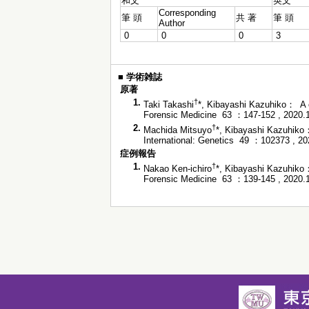
和文
英文
Corresponding
筆 頭
共 著
筆 頭
Author
0
0
0
3
■
学術雑誌
原著
1.
†
Taki Takashi
*, Kibayashi Kazuhiko： A 
Forensic Medicine 63 ：147-152 , 2020.
2.
†
Machida Mitsuyo
*, Kibayashi Kazuhiko：
International: Genetics 49 ：102373 , 
症例報告
1.
†
Nakao Ken-ichiro
*, Kibayashi Kazuhiko：
Forensic Medicine 63 ：139-145 , 2020.