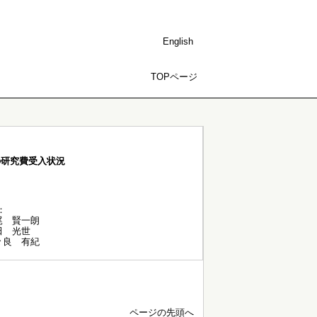
English
TOPページ
の研究費受入状況
：
尾 賢一朗
田 光世
々良 有紀
ページの先頭へ