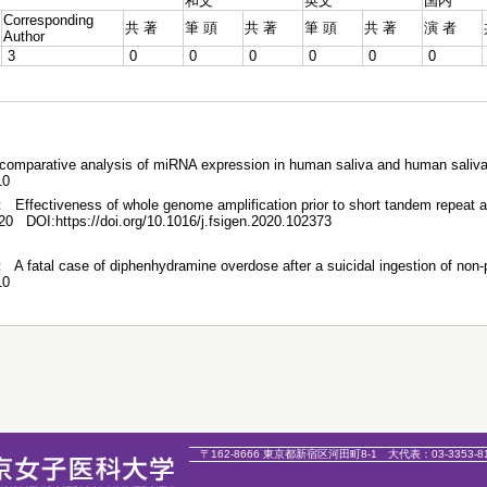
和文
英文
国内
Corresponding
共 著
筆 頭
共 著
筆 頭
共 著
演 者
Author
3
0
0
0
0
0
0
comparative analysis of miRNA expression in human saliva and human saliv
10
 Effectiveness of whole genome amplification prior to short tandem repeat 
2020
DOI:https://doi.org/10.1016/j.fsigen.2020.102373
 A fatal case of diphenhydramine overdose after a suicidal ingestion of non-
10
〒162-8666 東京都新宿区河田町8-1
大代表：
03-3353-8