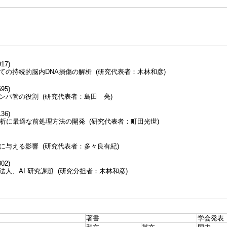
7)
の持続的脳内DNA損傷の解析 (研究代表者：木林和彦)
5)
パ管の役割 (研究代表者：島田 亮)
6)
解析に最適な前処理方法の開発 (研究代表者：町田光世)
与える影響 (研究代表者：多々良有紀)
2)
、AI 研究課題 (研究分担者：木林和彦)
著書
学会発表