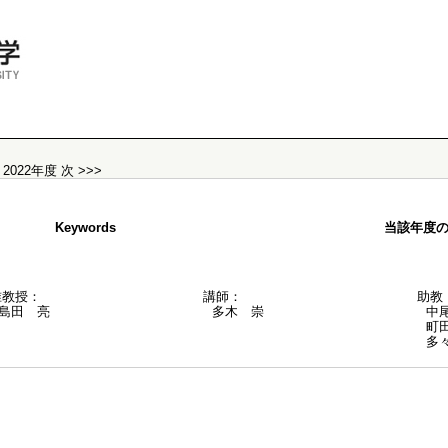
|
2022年度
次 >>>
Keywords
当該年度
准教授：
講師：
助教
島田 亮
多木 崇
中
町
多