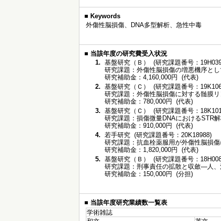
■
Keywords
外傷性脳損傷、DNA多型解析、急性中毒
■
当該年度の研究費受入状況
1.
基盤研究（Ｂ） (研究課題番号：19H0391
研究課題：外傷性脳損傷の増悪機序として
研究補助金：4,160,000円 (代表)
2.
基盤研究（Ｃ） (研究課題番号：19K1069
研究課題：外傷性脳損傷に対する髄膜リン
研究補助金：780,000円 (代表)
3.
基盤研究（Ｃ） (研究課題番号：18K1013
研究課題：損傷微量DNAにおけるSTR
研究補助金：910,000円 (代表)
4.
若手研究 (研究課題番号：20K18988)
研究課題：抗血栓薬服用が外傷性脳損傷に
研究補助金：1,820,000円 (代表)
5.
基盤研究（Ｂ） (研究課題番号：18H0080
研究課題：刑事責任の拡散と収斂―人、法人
研究補助金：150,000円 (分担)
■
当該年度研究業績数一覧表
学術雑誌