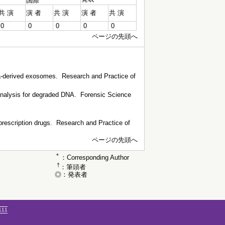
国際
共 演
演 者
共 演
演 者
共 演
0
0
0
0
0
ページの先頭へ
a-derived exosomes. Research and Practice of
analysis for degraded DNA. Forensic Science
prescription drugs. Research and Practice of
ページの先頭へ
＊
：Corresponding Author
†
：筆頭者
◎：発表者
111