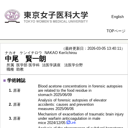
English
TOPページ
（最終更新日：2026-03-05 13:40:11）
ナカオ ケンイチロウ
NAKAO Ken'ichirou
中尾 賢一朗
所属
医学部 医学科 法医学講座 法医学分野
職種
助教
■
学術雑誌
Blood acetone concentrations in forensic autopsies
1.
原著
are related to the food residue in
stomach 2025/06/09
Analysis of forensic autopsies of elevator
2.
原著
accidents: causes and prevention
measures 2025/06/06
Mechanism of exacerbation of traumatic brain injury
3.
原著
under warfarin anticoagulation in male
mice 2024/12/05