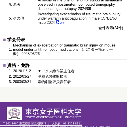
Analysis of the phenomenon of subdural hematoma
4.
原著
observed in postmortem computed tomography
disappearing at autopsy 2024/09
Investigating exacerbation of traumatic brain injury
5.
その他
under warfarin anticoagulation in male C57BL/6J
mice 2024
全件表示(24件)
■
学会発表
Mechanism of exacerbation of traumatic brain injury on mouse
1.
model under antithrombotic medications （ポスター掲示，一
般） 2023/06/26
■
資格・免許
1.
2019/11/12
エックス線作業主任者
2.
2012/03/27
甲種危険物取扱者
3.
2003/03/31
毒物劇物取扱責任者
■
学歴
佐賀医科大学大学院 医学系研究科 生態系
1.
2008/04～2011/10
専攻 博士課程修了 博士(医学)
〒162-8666 東京都新宿区河田町8-1
大代表：
03-3353-8111
COPYRIGHT © 2015 TOKYO WOMEN'S MEDICAL UNIVERSITY. ALL RIGHTS RESERVED.