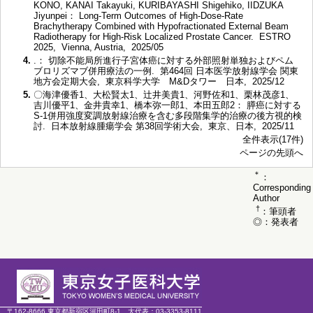
KONO, KANAI Takayuki, KURIBAYASHI Shigehiko, IIDZUKA
Jiyunpei： Long-Term Outcomes of High-Dose-Rate
Brachytherapy Combined with Hypofractionated External Beam
Radiotherapy for High-Risk Localized Prostate Cancer. ESTRO
2025, Vienna, Austria, 2025/05
4.
.： 切除不能局所進行子宮体癌に対する外部照射単独およびペム
ブロリズマブ併用療法の一例. 第464回 日本医学放射線学会 関東
地方会定期大会, 東京科学大学 M&Dタワー 日本, 2025/12
5.
〇海津優香1、大松賢太1、辻井美貴1、河野佐和1、栗林茂彦1、
吉川優平1、金井貴幸1、橋本弥一郎1、本田五郎2： 膵癌に対する
S-1併用強度変調放射線治療を含む多段階集学的治療の後方視的検
討. 日本放射線腫瘍学会 第38回学術大会, 東京、日本, 2025/11
全件表示(17件)
ページの先頭へ
＊
：
Corresponding
Author
†
：筆頭者
◎：発表者
〒162-8666 東京都新宿区河田町8-1
大代表：
03-3353-8111