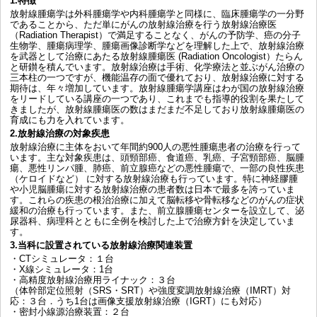
1.特徴
放射線腫瘍学は外科腫瘍学や内科腫瘍学と同様に、臨床腫瘍学の一分野
であることから、ただ単にがんの放射線治療を行う放射線治療医
（Radiation Therapist）で満足することなく、がんの予防学、癌の分子
生物学、腫瘍病理学、腫瘍画像診断学などを理解した上で、放射線治療
を武器として治療にあたる放射線腫瘍医 (Radiation Oncologist）たらん
と研鑚を積んでいます。放射線治療は手術、化学療法と並ぶがん治療の
三本柱の一つですが、機能温存の面で優れており、放射線治療に対する
期待は、年々増加しています。放射線腫瘍学講座はわが国の放射線治療
をリードしている講座の一つであり、これまでも指導的役割を果たして
きましたが、放射線腫瘍医の数はまだまだ不足しており放射線腫瘍医の
育成にも力を入れています。
2.放射線治療の対象疾患
放射線治療に主体をおいて年間約900人の悪性腫瘍患者の治療を行って
います。主な対象疾患は、頭頸部癌、食道癌、乳癌、子宮頸部癌、脳腫
瘍、悪性リンパ腫、肺癌、前立腺癌などの悪性腫瘍で、一部の良性疾患
（ケロイドなど） に対する放射線治療も行っています。特に神経膠腫
や小児脳腫瘍に対する放射線治療の患者数は日本で最多を誇っていま
す。これらの疾患の根治治療に加えて脳転移や骨転移などのがんの症状
緩和の治療も行っています。また、前立腺腫瘍センターを設立して、泌
尿器科、病理科とともに全例を検討した上で治療方針を決定していま
す。
3.当科に設置されている放射線治療関連装置
・CTシミュレータ：１台
・X線シミュレータ：1台
・高精度放射線治療用ライナック：３台
（体幹部定位照射（SRS・SRT）や強度変調放射線治療（IMRT）対
応：３台．うち1台は画像支援放射線治療（IGRT）にも対応）
・密封小線源治療装置：２台