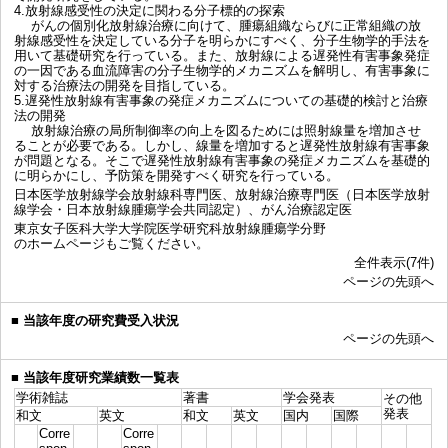
4.放射線感受性の決定に関わる分子標的の探索
がんの個別化放射線治療に向けて、腫瘍組織ならびに正常組織の放
射線感受性を決定している分子を明らかにすべく、分子生物学的手法を
用いて基礎研究を行っている。また、放射線による遅発性有害事象発症
の一因である血流障害の分子生物学的メカニズムを解明し、有害事象に
対する治療法の開発を目指している。
5.遅発性放射線有害事象の発症メカニズムについての基礎的検討と治療
法の開発
放射線治療の局所制御率の向上を図るためには照射線量を増加させ
ることが必要である。しかし、線量を増加すると遅発性放射線有害事象
が問題となる。そこで遅発性放射線有害事象の発症メカニズムを基礎的
に明らかにし、予防策を開発すべく研究を行っている。
日本医学放射線学会放射線科専門医、放射線治療専門医（日本医学放射
線学会・日本放射線腫瘍学会共同認定）、がん治療認定医
東京女子医科大学大学院医学研究科放射線腫瘍学分野
のホームページもご覧ください。
全件表示(7件)
ページの先頭へ
■
当該年度の研究費受入状況
ページの先頭へ
■
当該年度研究業績数一覧表
学術雑誌
著書
学会発表
その他
発表
和文
英文
和文
英文
国内
国際
Corre
Corre