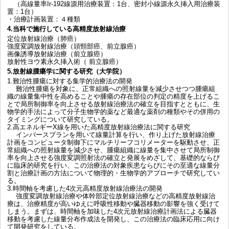
（高線量率Ir-192線源用治療装置：1台、密封小線源永久挿入用治療装
置：1台）
・治療計画装置：４種類
4.当科で施行している高精度放射線治療
定位放射線治療（肺癌）
強度変調放射線治療（頭頸部癌、前立腺癌）
画像誘導放射線治療（前立腺癌）
放射性ヨウ素永久挿入術（ 前立腺癌）
5.放射線腫瘍学に関する研究（大学院）
1.難治性腫瘍に対する集学的治療法の開発
難治性腫瘍を対象に、正常組織への照射線量を減少させつつ腫瘍組
織の線量集中性を高めることや腫瘍の存在部位の判定の精度を上げるこ
とで局所制御率を向上させる放射線治療法の確立を目指すとともに、生
物学的手法によって分子生物学的薬など最適な薬剤の種類やその併用の
タイミングについて研究している。
2.高エネルギーX線を用いた高精度放射線治療法に関する研究
インバースプランを用いて線量計算を行い、作り上げた放射線治療
計画をコンピュータ制御下にマルチリーフコリメーターを駆動させ、正
常組織への照射線量を減少させ、腫瘍組織に線量を集中させて局所制御
率を向上させる強度変調照射法の確立と発展をめざして、基礎的ならび
に臨床的研究を行い、この治療法の対象疾患ならびにその至適な線量分
割と治療計画の方法について物理的・生物学的アプローチで研究してい
る。
3.時間軸を考慮した4次元高精度放射線治療法の開発
強度変調放射線治療や体幹部定位放射線治療などの高精度放射線治
療は、治療精度が高いゆえに呼吸性移動や臓器移動の影響を強く受けて
しまう。まずは、時間軸を加味した4次元放射線治療計画法による臓器
移動を考慮した線量分布作成法を開発し、この治療法の臨床応用に向け
て開発研究をしている。