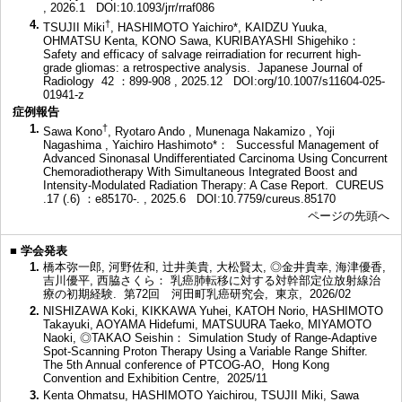
, 2026.1
DOI:10.1093/jrr/rraf086
4.
†
TSUJII Miki
, HASHIMOTO Yaichiro*, KAIDZU Yuuka,
OHMATSU Kenta, KONO Sawa, KURIBAYASHI Shigehiko：
Safety and efficacy of salvage reirradiation for recurrent high-
grade gliomas: a retrospective analysis. Japanese Journal of
Radiology 42 ：899-908 , 2025.12
DOI:org/10.1007/s11604-025-
01941-z
症例報告
1.
†
Sawa Kono
, Ryotaro Ando , Munenaga Nakamizo , Yoji
Nagashima , Yaichiro Hashimoto*： Successful Management of
Advanced Sinonasal Undifferentiated Carcinoma Using Concurrent
Chemoradiotherapy With Simultaneous Integrated Boost and
Intensity-Modulated Radiation Therapy: A Case Report. CUREUS
.17 (.6) ：e85170-. , 2025.6
DOI:10.7759/cureus.85170
ページの先頭へ
■
学会発表
1.
橋本弥一郎, 河野佐和, 辻井美貴, 大松賢太, ◎金井貴幸, 海津優香,
吉川優平, 西脇さくら： 乳癌肺転移に対する対幹部定位放射線治
療の初期経験. 第72回 河田町乳癌研究会, 東京, 2026/02
2.
NISHIZAWA Koki, KIKKAWA Yuhei, KATOH Norio, HASHIMOTO
Takayuki, AOYAMA Hidefumi, MATSUURA Taeko, MIYAMOTO
Naoki, ◎TAKAO Seishin： Simulation Study of Range-Adaptive
Spot-Scanning Proton Therapy Using a Variable Range Shifter.
The 5th Annual conference of PTCOG-AO, Hong Kong
Convention and Exhibition Centre, 2025/11
3.
Kenta Ohmatsu, HASHIMOTO Yaichirou, TSUJII Miki, Sawa