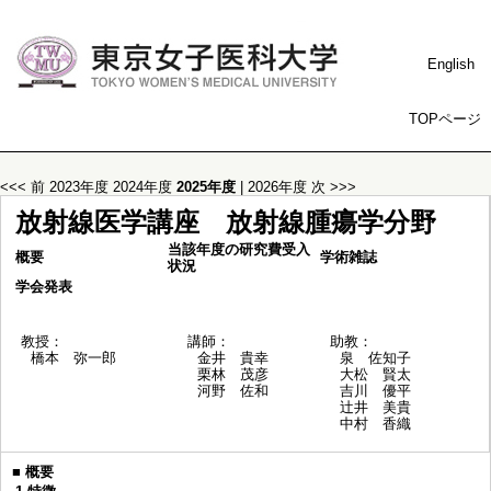
English
TOPページ
<<< 前
2023年度
2024年度
2025年度
|
2026年度
次 >>>
放射線医学講座 放射線腫瘍学分野
当該年度の研究費受入
概要
学術雑誌
状況
学会発表
教授：
講師：
助教：
橋本 弥一郎
金井 貴幸
泉 佐知子
栗林 茂彦
大松 賢太
河野 佐和
吉川 優平
辻井 美貴
中村 香織
■
概要