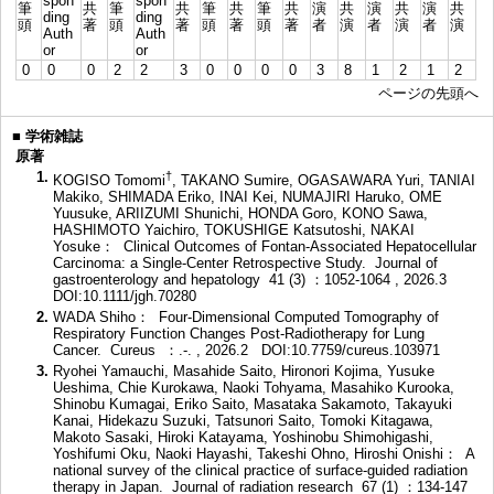
spon
spon
筆
共
筆
共
筆
共
筆
共
演
共
演
共
演
共
ding
ding
頭
著
頭
著
頭
著
頭
著
者
演
者
演
者
演
Auth
Auth
or
or
0
0
0
2
2
3
0
0
0
0
3
8
1
2
1
2
ページの先頭へ
■
学術雑誌
原著
1.
†
KOGISO Tomomi
, TAKANO Sumire, OGASAWARA Yuri, TANIAI
Makiko, SHIMADA Eriko, INAI Kei, NUMAJIRI Haruko, OME
Yuusuke, ARIIZUMI Shunichi, HONDA Goro, KONO Sawa,
HASHIMOTO Yaichiro, TOKUSHIGE Katsutoshi, NAKAI
Yosuke： Clinical Outcomes of Fontan-Associated Hepatocellular
Carcinoma: a Single-Center Retrospective Study. Journal of
gastroenterology and hepatology 41 (3) ：1052-1064 , 2026.3
DOI:10.1111/jgh.70280
2.
WADA Shiho： Four-Dimensional Computed Tomography of
Respiratory Function Changes Post-Radiotherapy for Lung
Cancer. Cureus ：.-. , 2026.2
DOI:10.7759/cureus.103971
3.
Ryohei Yamauchi, Masahide Saito, Hironori Kojima, Yusuke
Ueshima, Chie Kurokawa, Naoki Tohyama, Masahiko Kurooka,
Shinobu Kumagai, Eriko Saito, Masataka Sakamoto, Takayuki
Kanai, Hidekazu Suzuki, Tatsunori Saito, Tomoki Kitagawa,
Makoto Sasaki, Hiroki Katayama, Yoshinobu Shimohigashi,
Yoshifumi Oku, Naoki Hayashi, Takeshi Ohno, Hiroshi Onishi： A
national survey of the clinical practice of surface-guided radiation
therapy in Japan. Journal of radiation research 67 (1) ：134-147