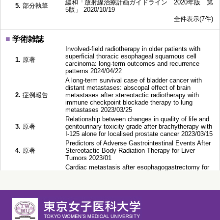
緩和「放射線治療計画ガイドライン 2020年版 第
5.
部分執筆
5版」 2020/10/19
全件表示(7件)
■
学術雑誌
Involved‐field radiotherapy in older patients with
superficial thoracic esophageal squamous cell
1.
原著
carcinoma: long‐term outcomes and recurrence
patterns 2024/04/22
A long-term survival case of bladder cancer with
distant metastases: abscopal effect of brain
2.
症例報告
metastases after stereotactic radiotherapy with
immune checkpoint blockade therapy to lung
metastases 2023/03/25
Relationship between changes in quality of life and
3.
原著
genitourinary toxicity grade after brachytherapy with
I-125 alone for localised prostate cancer 2023/03/15
Predictors of Adverse Gastrointestinal Events After
4.
原著
Stereotactic Body Radiation Therapy for Liver
Tumors 2023/01
Cardiac metastasis after esophagogastrectomy for
5.
症例報告
esophageal adenocarcinoma with an antemortem
diagnosis. 2022/02
全件表示(47件)
■
学会発表