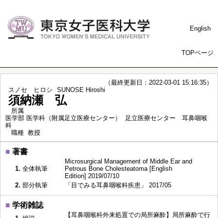
English
TOPページ
（最終更新日：2022-03-01 15:16:35）
スノセ ヒロシ
SUNOSE Hiroshi
須納瀬 弘
所属
医学部 医学科（附属足立医療センター） 足立医療センター 耳鼻咽喉
科
職種
教授
■
著書
Microsurgical Management of Middle Ear and
1.
全体執筆
Petrous Bone Cholesteatoma [English
Edition] 2019/07/10
2.
部分執筆
「目でみる耳鼻咽喉科疾患」 2017/05
■
学術雑誌
【耳鼻咽喉科外来処置での局所麻酔】局所麻酔で行