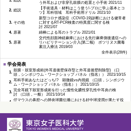
1.
総説
う外耳および非穿孔鼓膜の処置と小手術 2021/11
【手術道具・材料はこう使う!-プロに学ぶ基本とコ
2.
総説
ツ】耳科領域 耳科手術用ドリル 2021/10
新型コロナ感染症（COVID-19)診断における健常者
3.
その他
に対するRT-PCR検査の特異度に関する検
討 2021/07
4.
原著
綿棒による耳のトラブル 2021/01
交代性顔面神経麻痺における先行麻痺側後遺症への
5.
原著
リハビリテーション介入(第二報) ボツリヌス菌毒
素注入療法 2019/03
全件表示(28件)
■
学会発表
鼓膜・鼓室形成術(外耳道後壁保存型と外耳道後壁削除型) （口
1.
頭，シンポジウム・ワークショップ パネル（指名）） 2021/10/15
耳科手術あなたはどっち!? 顕微鏡vs内視鏡 （口頭，シンポジウ
2.
ム・ワークショップ パネル（指名）） 2021/10/15
完全耳鏡下鼓室形成術を行った慢性化膿性穿孔性中耳炎の検
3.
討 （口頭，一般） 2021/10/14
仔マウスの鼻腔への肺炎球菌伝播における好中球浸潤が果たす役
4.
割 （口頭，一般） 2021/06/30
側頭骨外科 錐体部の病変 （口頭，シンポジウム・ワークショッ
5.
プ パネル（指名）） 2021/05/15
全件表示(77件)