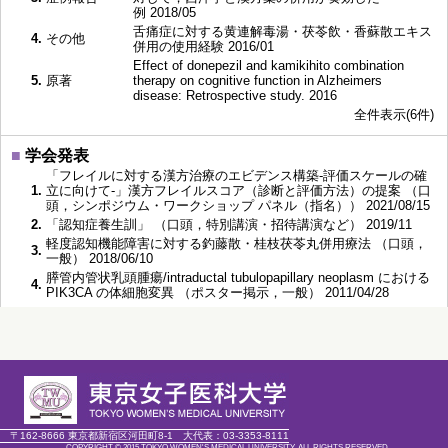
例 2018/05
舌痛症に対する黄連解毒湯・茯苓飲・香蘇散エキス
4.
その他
併用の使用経験 2016/01
Effect of donepezil and kamikihito combination
5.
原著
therapy on cognitive function in Alzheimers
disease: Retrospective study. 2016
全件表示(6件)
■
学会発表
「フレイルに対する漢方治療のエビデンス構築-評価スケールの確
1.
立に向けて-」漢方フレイルスコア（診断と評価方法）の提案 （口
頭，シンポジウム・ワークショップ パネル（指名）） 2021/08/15
2.
「認知症養生訓」 （口頭，特別講演・招待講演など） 2019/11
軽度認知機能障害に対する釣藤散・桂枝茯苓丸併用療法 （口頭，
3.
一般） 2018/06/10
膵管内管状乳頭腫瘍/intraductal tubulopapillary neoplasm における
4.
PIK3CA の体細胞変異 （ポスター掲示，一般） 2011/04/28
〒162-8666 東京都新宿区河田町8-1
大代表：
03-3353-8111
COPYRIGHT © 2015 TOKYO WOMEN'S MEDICAL UNIVERSITY. ALL RIGHTS RESERVED.