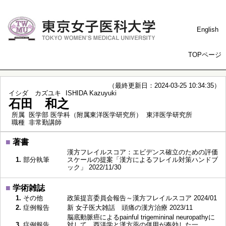
English
TOPページ
（最終更新日：2024-03-25 10:34:35）
イシダ カズユキ
ISHIDA Kazuyuki
石田 和之
所属
医学部 医学科（附属東洋医学研究所） 東洋医学研究所
職種
非常勤講師
■
著書
漢方フレイルスコア：エビデンス確立のための評価
1.
部分執筆
スケールの提案「漢方によるフレイル対策ハンドブ
ック」 2022/11/30
■
学術雑誌
1.
その他
政策提言委員会報告～漢方フレイルスコア 2024/01
2.
症例報告
新 女子医大雑話 頭痛の漢方治療 2023/11
脳底動脈癌によるpainful trigemininal neuropathyに
3.
症例報告
対して，西洋学と漢方薬の併用が奏効した一