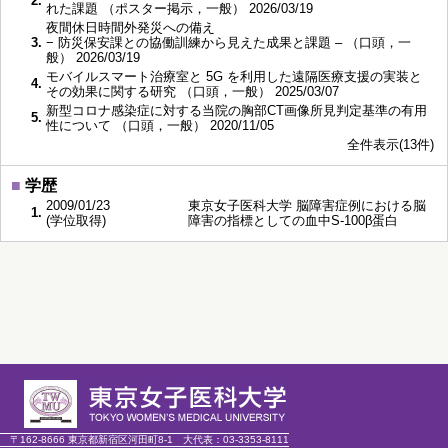
2.
れた課題 （ポスター掲示，一般） 2026/03/19
夜間休日時間外発災への備え
3.
− 防災保安課との協働訓練から見えた成果と課題 – （口頭，一
般） 2026/03/19
モバイルスマート治療室と 5G を利用した遠隔医療支援の実装と
4.
その効果に関する研究 （口頭，一般） 2025/03/07
新型コロナ感染症に対する当院の胸部CT画像所見判定基準の有用
5.
性について （口頭，一般） 2020/11/05
全件表示(13件)
■
学歴
2009/01/23
東京女子医科大学 脳障害症例における脳
1.
(学位取得)
障害の指標としての血中S-100β蛋白
〒162-8666 東京都新宿区河田町8-1
大代表：
03-3353-8111