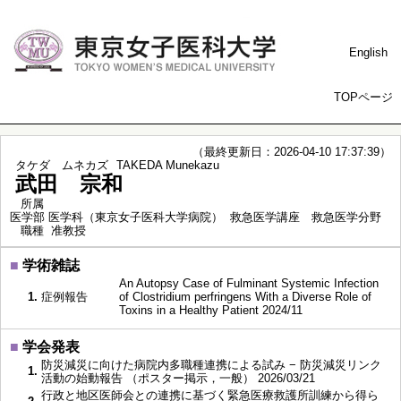
English
TOPページ
（最終更新日：2026-04-10 17:37:39）
タケダ ムネカズ
TAKEDA Munekazu
武田 宗和
所属
医学部 医学科（東京女子医科大学病院） 救急医学講座 救急医学分野
職種
准教授
■
学術雑誌
An Autopsy Case of Fulminant Systemic Infection
1.
症例報告
of Clostridium perfringens With a Diverse Role of
Toxins in a Healthy Patient 2024/11
■
学会発表
防災減災に向けた病院内多職種連携による試み − 防災減災リンク
1.
活動の始動報告 （ポスター掲示，一般） 2026/03/21
行政と地区医師会との連携に基づく緊急医療救護所訓練から得ら