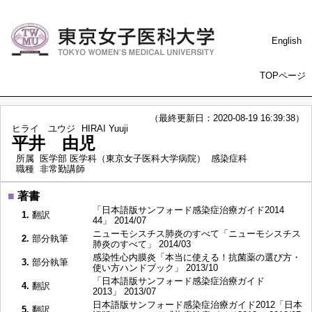
English
TOPページ
（最終更新日：2020-08-19 16:39:38）
ヒライ ユウジ
HIRAI Yuuji
平井 由児
所属
医学部 医学科（東京女子医科大学病院） 感染症科
職種
非常勤講師
■
著書
「日本語版サンフォード感染症治療ガイド2014
1.
翻訳
44」 2014/07
ニューモシスチス肺炎のすべて「ニューモシスチス
2.
部分執筆
肺炎のすべて」 2014/03
感染性心内膜炎「本当に使える！抗菌薬の選び方・
3.
部分執筆
使い方ハンドブック」 2013/10
「日本語版サンフォード感染症治療ガイド
4.
翻訳
2013」 2013/07
日本語版サンフォード感染症治療ガイド2012「日本
5.
翻訳