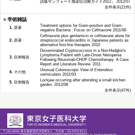
語版サンフォード感染症治療ガイド2012」 2012/07
全件表示(21件)
■
学術雑誌
Treatment options for Gram-positive and Gram-
1.
原著
negative Bacteria : Focus on Ceftriaxone 2011/06
Ceftriaxone plus gentamicin or ceftriaxone alone for
2.
原著
streptococcal endocarditis in Japanese patients as
alternative first-line therapies 2010
Disseminated Cryptococcosis in a Non-Hodgkin's
Lymphoma Patient with Late-Onset Netropenia
3.
症例報告
Following Rituximab-CHOP Chemotherapy: A Case
Report and Literature Review. 2011
Unusual Colonoscopic View of
Enterobius
4.
その他
vermicularis
2011/03
Lockjaw occurring after attending a small kitchen
5.
症例報告
garden. 2012/08
全件表示(47件)
■
学会発表
当院におけるHIV感染者でのA型肝炎の現状～ワクチン接種および
1.
接種後抗体価の検討 （口頭，一般） 2019/11/28
当院における梅毒の状況 梅毒特異的遺伝子検査の応用を含め
2.
て （口頭，一般） 2018/12/03
3.
HIVによる食道潰瘍の一例 （口頭，一般） 2017/11
〒162-8666 東京都新宿区河田町8-1
大代表：
03-3353-8111
4.
抗菌薬による脳症の経験 （口頭，一般） 2016/07
COPYRIGHT © 2015 TOKYO WOMEN'S MEDICAL UNIVERSITY. ALL RIGHTS RESERVED.