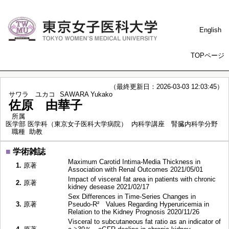
English
TOPページ
（最終更新日：2026-03-03 12:03:45）
サワラ ユカコ
SAWARA Yukako
佐原 由華子
所属
医学部 医学科（東京女子医科大学病院） 内科学講座 腎臓内科学分野
職種
助教
■
学術雑誌
Maximum Carotid Intima-Media Thickness in
1.
原著
Association with Renal Outcomes 2021/05/01
Impact of visceral fat area in patients with chronic
2.
原著
kidney desease 2021/02/17
Sex Differences in Time-Series Changes in
3.
原著
Pseudo-R² Values Regarding Hyperuricemia in
Relation to the Kidney Prognosis 2020/11/26
Visceral to subcutaneous fat ratio as an indicator of