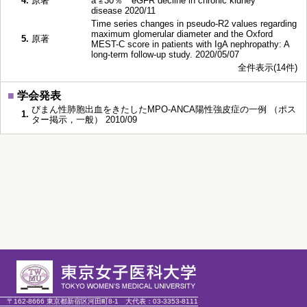
4.
原著
a ≧30％ eGFR decline in chronic kidney
disease 2020/11
Time series changes in pseudo-R2 values regarding
maximum glomerular diameter and the Oxford
5.
原著
MEST-C score in patients with IgA nephropathy: A
long-term follow-up study. 2020/05/07
全件表示(14件)
■
学会発表
びまん性肺胞出血をきたしたMPO-ANCA陽性強皮症の一例 （ポス
1.
ター掲示，一般） 2010/09
〒162-8666 東京都新宿区河田町8-1
大代表：
03-3353-8111