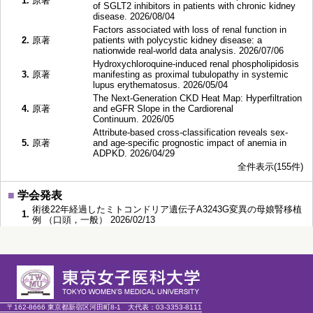
1.
原著
of SGLT2 inhibitors in patients with chronic kidney
disease. 2026/08/04
Factors associated with loss of renal function in
2.
原著
patients with polycystic kidney disease: a
nationwide real-world data analysis. 2026/07/06
Hydroxychloroquine-induced renal phospholipidosis
3.
原著
manifesting as proximal tubulopathy in systemic
lupus erythematosus. 2026/05/04
The Next-Generation CKD Heat Map: Hyperfiltration
4.
原著
and eGFR Slope in the Cardiorenal
Continuum. 2026/05
Attribute-based cross-classification reveals sex-
5.
原著
and age-specific prognostic impact of anemia in
ADPKD. 2026/04/29
全件表示(155件)
■
学会発表
術後22年経過したミトコンドリア遺伝子A3243G変異の母娘腎移植
1.
例 （口頭，一般） 2026/02/13
高尿酸血症と腎予後：ADPKD患者の性別・年齢による交差分類
2.
(Attribute-Based Cross-Classification) （口頭，一般） 2025/12/07
脈圧と腎予後：ADPKD患者の性別・年齢による交差分類
3.
(Attribute-Based Cross-Classification by Sex and Age) （口頭，一
般） 2025/12/07
Attribute-Based Cross-Classification of ADPKD Complications: A
4.
Nationwide Cohort Study from Japan （ポスター掲示，一
〒162-8666 東京都新宿区河田町8-1
大代表：
03-3353-8111
般） 2025/11/08