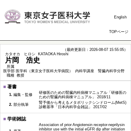
English
TOPページ
（最終更新日：2026-08-07 15:55:05）
カタオカ ヒロシ
KATAOKA Hiroshi
片岡 浩史
所属
医学部 医学科（東京女子医科大学病院） 内科学講座 腎臓内科学分野
職種
教授
■
著書
研修医のための腎臓内科病棟マニュアル「研修医の
1.
編集・監修
ための腎臓内科病棟マニュアル」 2018/11
腎予後から考えるメタボリックシンドローム(MetS)
2.
部分執筆
診断基準「日本内科学会雑誌」 2017/02
■
学術雑誌
Association of prior Angiotensin receptor-neprilysin
inhibitor use with the initial eGFR dip after initiation