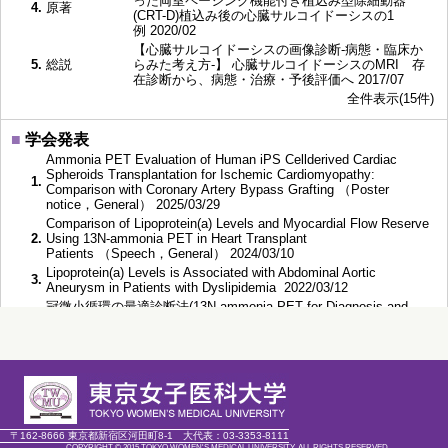
った両室ペーシング機能付き植込み型除細動器
4.
原著
(CRT-D)植込み後の心臓サルコイドーシスの1
例 2020/02
【心臓サルコイドーシスの画像診断-病態・臨床か
5.
総説
らみた考え方-】 心臓サルコイドーシスのMRI 存
在診断から、病態・治療・予後評価へ 2017/07
全件表示(15件)
■
学会発表
Ammonia PET Evaluation of Human iPS Cellderived Cardiac
Spheroids Transplantation for Ischemic Cardiomyopathy:
1.
Comparison with Coronary Artery Bypass Grafting （Poster
notice，General） 2025/03/29
Comparison of Lipoprotein(a) Levels and Myocardial Flow Reserve
2.
Using 13N-ammonia PET in Heart Transplant
Patients （Speech，General） 2024/03/10
Lipoprotein(a) Levels is Associated with Abdominal Aortic
3.
Aneurysm in Patients with Dyslipidemia 2022/03/12
冠微小循環の最適診断法(13N-ammonia PET for Diagnosis and
4.
Monitoring of Microvascular Angina) （Speech，Panelist at
Symposium/Workshop (Appointed)） 2022/03/11
脂質異常症の入院患者におけるリポタンパク質(a)濃度とアテロー
ム動脈硬化腹部大動脈瘤の関連性(Association of lipoprotein(a)
5.
levels and atherosclerotic abdominal aortic aneurysm inpatients
with dyslipidemia) （Speech，General） 2021/10/24
全件表示(102件)
〒162-8666 東京都新宿区河田町8-1
大代表：
03-3353-8111
COPYRIGHT © 2015 TOKYO WOMEN'S MEDICAL UNIVERSITY. ALL RIGHTS RESERVED.