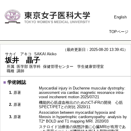
English
TOPページ
（最終更新日：2025-08-20 13:39:41）
サカイ アキコ
SAKAI Akiko
坂井 晶子
所属
医学部 医学科 保健管理センター 学生健康管理室
職種
講師
■
学術雑誌
Myocardial injury in Duchenne muscular dystrophy:
1.
原著
assessment via cardiac magnetic resonance intra-
voxel incoherent motion 2025/07/21
機能的心筋虚血検出のためのCT-iFRの開発 心筋
2.
原著
SPECT/PETとの対比 2020/11
Association between myocardial hypoxia and
3.
原著
fibrosis in hypertrophic cardiomyopathy: analysis by
T2* BOLD and T1 mapping MRI. 2020/03
ステロイド治療後の病態評価に心臓MRIが有用であ