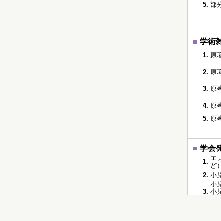
5.
部
■
学術
1.
原
2.
原
3.
原
4.
原
5.
原
■
学会
エ
1.
ど） 
2.
小
小
3.
小
般） 
4.
加
5.
抗h