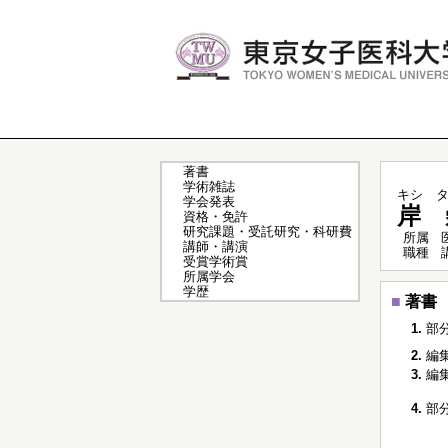
著書
学術雑誌
キシ 
学会発表
岸 
資格・免許
研究課題・受託研究・科研費
所属
講師・講演
職種
受賞学術賞
所属学会
学歴
■
著書
1.
部
2.
編
3.
編
4.
部