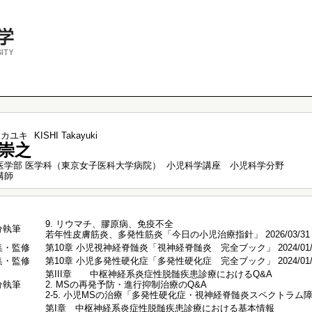
タカユキ
KISHI Takayuki
崇之
医学部 医学科（東京女子医科大学病院） 小児科学講座 小児科学分野
講師
9. リウマチ、膠原病、免疫不全
分執筆
若年性皮膚筋炎、多発性筋炎「今日の小児治療指針」 2026/03/31
集・監修
第10章 小児視神経脊髄炎「視神経脊髄炎 完全ブック」 2024/01/
集・監修
第10章 小児多発性硬化症「多発性硬化症 完全ブック」 2024/01/
第III章 中枢神経系炎症性脱髄疾患診療におけるQ&A
分執筆
2. MSの再発予防・進行抑制治療のQ&A
2-5. 小児MSの治療「多発性硬化症・視神経脊髄炎スペクトラム障害 診
第I章 中枢神経系炎症性脱髄疾患診療における基本情報