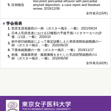
Recurrent pericardial effusion with pericardial
5.
症例報告
amyloid deposition: a case report and literature
review. 2019/12/06
全件表示(15件)
■
学会発表
1.
気管支原発腺癌の一例 （ポスター掲示，一般） 2021/04/24
日本人乳癌患者における12種類の予後予測バイオマーカーの評
2.
価 （口頭，一般） 2020/10
術中捺印細胞診によって推定診断しえた肺原発顆粒細胞腫の一
3.
例 （ポスター掲示，一般） 2020/06/20
4.
下垂体細胞腫の一例 （ポスター掲示，一般） 2019/11/17
術後、後腹膜再発・腹膜播種をきたした乳頭状腎細胞癌の1
5.
例 （ポスター掲示，一般） 2019/06/08
全件表示(42件)