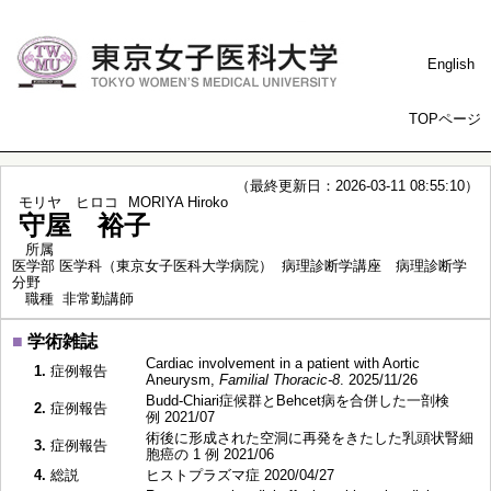
English
TOPページ
（最終更新日：2026-03-11 08:55:10）
モリヤ ヒロコ
MORIYA Hiroko
守屋 裕子
所属
医学部 医学科（東京女子医科大学病院） 病理診断学講座 病理診断学
分野
職種
非常勤講師
■
学術雑誌
Cardiac involvement in a patient with Aortic
1.
症例報告
Aneurysm,
Familial Thoracic-8
. 2025/11/26
Budd-Chiari症候群とBehcet病を合併した一剖検
2.
症例報告
例 2021/07
術後に形成された空洞に再発をきたした乳頭状腎細
3.
症例報告
胞癌の 1 例 2021/06
4.
総説
ヒストプラズマ症 2020/04/27