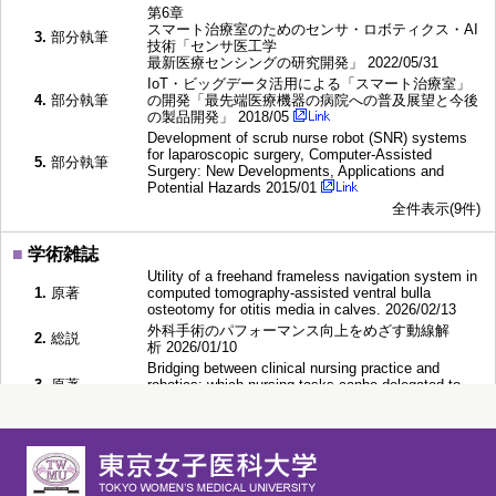
第6章
スマート治療室のためのセンサ・ロボティクス・AI
3.
部分執筆
技術「センサ医工学
最新医療センシングの研究開発」 2022/05/31
IoT・ビッグデータ活用による「スマート治療室」
4.
部分執筆
の開発「最先端医療機器の病院への普及展望と今後
の製品開発」 2018/05
Development of scrub nurse robot (SNR) systems
for laparoscopic surgery, Computer-Assisted
5.
部分執筆
Surgery: New Developments, Applications and
Potential Hazards 2015/01
全件表示(9件)
■
学術雑誌
Utility of a freehand frameless navigation system in
1.
原著
computed tomography-assisted ventral bulla
osteotomy for otitis media in calves. 2026/02/13
外科手術のパフォーマンス向上をめざす動線解
2.
総説
析 2026/01/10
Bridging between clinical nursing practice and
3.
原著
robotics: which nursing tasks canbe delegated to
robots? 2025/11/22
外科手術のパフォーマンスを定量化し能力向上を支
4.
総説
援するための動線解析システムの構築 2025/07/25
Enhancing surgical efficiency with an automated
5.
原著
scrub nurse robot: a focus on automatic instrument
insertion. 2025/06/06