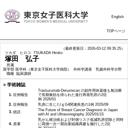
English
TOPページ
（最終更新日：2026-03-12 09:35:25）
ツカダ ヒロコ
TSUKADA Hiroko
塚田 弘子
所属
医学部 医学科（東京女子医科大学病院） 外科学講座 乳腺外科学分野
職種
臨床講師
■
学術雑誌
Trastuzumab-Deruxtecan の副作用休薬後も無治療
1.
症例報告
で長期奏効を得られた進行再発乳癌の2症
例 2026/01
2.
症例報告
乳房に生じたlｇG4関連疾患の1例 2025/09
The Future of Breast Cancer Diagnosis in Japan
3.
総説
with AI and Ultrasonography 2025/01/15
乳がん根治術および対側リスク低減乳房切除と同時
4.
原著
に両側一次一期自家組織再建を施行した2症