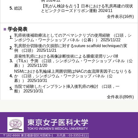
例 2024/12
【乳がん検診を占う】日本における乳房再建の現状
5.
総説
とピンククローズドリボン運動 2024/11
全件表示(16件)
■
学会発表
乳癌術後補助療法としてのアベマシクリブの使用経験 （口頭，シ
1.
ンポジウム・ワークショップ パネル（公募）） 2025/11/22
乳房部分切除後の欠損部に対するsuture scaffold techniqueの実
2.
例 （口頭） 2025/11/21
原発性乳癌における画像診断技術による腫瘍浸潤リンパ球
3.
（TILs）予測 （口頭，シンポジウム・ワークショップ パネル（公
募）） 2025/11/20
NSMにおける乳輪縁上周囲切開はNACの血流障害因子になりうる
4.
か （口頭，シンポジウム・ワークショップ パネル（公
募）） 2025/10/31
当院で経験したインプラント挿入後乳癌の検討 （口頭，一
5.
般） 2025/10/31
全件表示(89件)
■
資格・免許
1.
日本外科学会専門医
2.
日本乳癌学会専門医・指導医
■
委員会・協会等
〒162-8666 東京都新宿区河田町8-1
大代表：
03-3353-8111