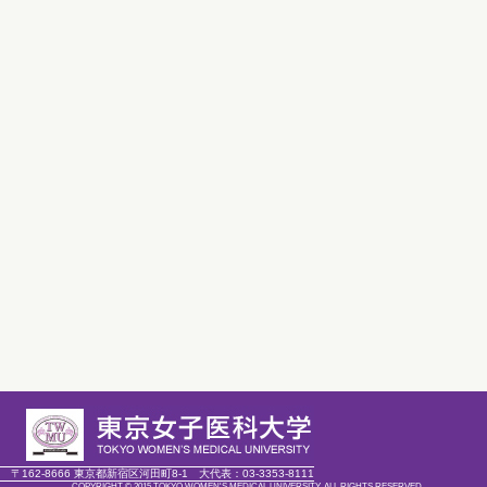
〒162-8666 東京都新宿区河田町8-1
大代表：
03-3353-8111
COPYRIGHT © 2015 TOKYO WOMEN'S MEDICAL UNIVERSITY. ALL RIGHTS RESERVED.