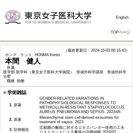
English
TOPページ
（最終更新日：2024-10-03 00:15:43）
ホンマ ケント
HONMA Kento
本間 健人
所属
医学部 医学科（東京女子医科大学病院） 形成外科学講座 形成外科学
分野
職種
助教
■
学術雑誌
GENDER-RELATED VARIATIONS IN
PATHOPHYSIOLOGICAL RESPONSES TO
1.
原著
METHICILLIN-RESISTANT STAPHYLOCOCCUS
AUREUS PNEUMONIA AND SEPSIS. 2023/05
Mesenchymal stem cell-derived exosomes for
2.
原著
treatment of sepsis. 2023
広範囲の瘢痕に対するエキスパンダー使用の工夫
3.
症例報告
リストカットによる瘢痕の治療経験 2016/07