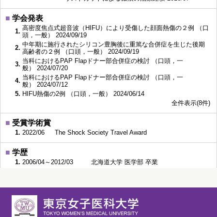
■
学会発表
高密度焦点式超音波（HIFU）により受傷した顔面熱傷の２例 （口
1.
頭，一般） 2024/09/19
中年期に施行されたシリコン豊胸後に重篤な合併症を生じた後期
2.
高齢者の２例 （口頭，一般） 2024/09/19
当科におけるPAP Flapドナー部合併症の検討 （口頭，一
3.
般） 2024/07/20
当科におけるPAP Flapドナー部合併症の検討 （口頭，一
4.
般） 2024/07/12
5.
HIFU熱傷の2例 （口頭，一般） 2024/06/14
全件表示(8件)
■
受賞学術賞
1.
2022/06
The Shock Society Travel Award
■
学歴
1.
2006/04～2012/03
北海道大学 医学部 卒業