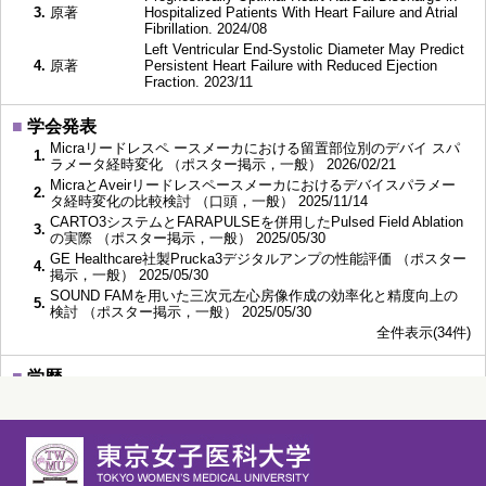
3.
原著
Hospitalized Patients With Heart Failure and Atrial
Fibrillation. 2024/08
Left Ventricular End-Systolic Diameter May Predict
4.
原著
Persistent Heart Failure with Reduced Ejection
Fraction. 2023/11
■
学会発表
Micraリードレスペ ースメーカにおける 留置部位別のデバイ スパ
1.
ラメータ経時変化 （ポスター掲示，一般） 2026/02/21
MicraとAveirリードレスペースメーカにおけるデバイスパラメー
2.
タ経時変化の比較検討 （口頭，一般） 2025/11/14
CARTO3システムとFARAPULSEを併用したPulsed Field Ablation
3.
の実際 （ポスター掲示，一般） 2025/05/30
GE Healthcare社製Prucka3デジタルアンプの性能評価 （ポスター
4.
掲示，一般） 2025/05/30
SOUND FAMを用いた三次元左心房像作成の効率化と精度向上の
5.
検討 （ポスター掲示，一般） 2025/05/30
全件表示(34件)
■
学歴
1.
2006/04～2012/03
北里大学 医学部 卒業