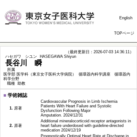
English
TOPページ
（最終更新日：2026-07-03 14:36:11）
ハセガワ シユン
HASEGAWA Shiyun
長谷川 瞬
所属
医学部 医学科（東京女子医科大学病院） 循環器内科学講座 循環器内
科学分野
職種
助教
■
学術雑誌
Cardiovascular Prognosis in Limb Ischemia
Patients With Heart Failure and Systolic
1.
原著
Dysfunction Following Major
Amputation. 2024/12/31
Additional mineralocorticoid receptor antagonists in
2.
原著
heart failure underdosed with guideline-directed
medication 2024/12/19
Prognostically Optimal Heart Rate at Discharge in