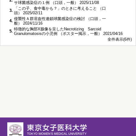
2.
サ球菌感染症の１例 （口頭，一般） 2025/11/08
「この子、食中毒かも？」のときに考えること （口
3.
頭） 2025/02/11
侵襲性Ａ群溶血性連鎖球菌感染症の検討 （口頭，一
4.
般） 2024/11/16
特徴的な胸部X腺像を呈したNecrotizing Sarcoid
5.
Granulomatosisの小児例 （ポスター掲示，一般） 2021/04/16
全件表示(6件)