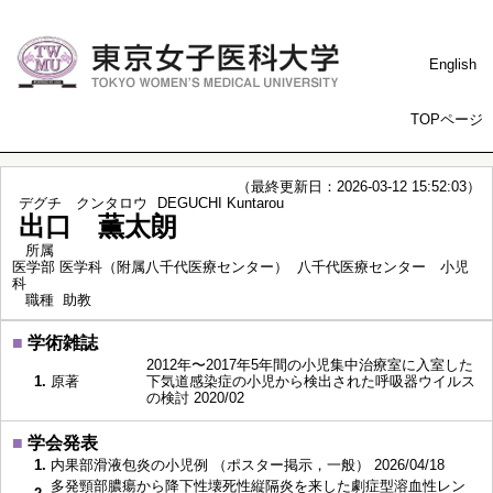
English
TOPページ
（最終更新日：2026-03-12 15:52:03）
デグチ クンタロウ
DEGUCHI Kuntarou
出口 薫太朗
所属
医学部 医学科（附属八千代医療センター） 八千代医療センター 小児
科
職種
助教
■
学術雑誌
2012年〜2017年5年間の小児集中治療室に入室した
1.
原著
下気道感染症の小児から検出された呼吸器ウイルス
の検討 2020/02
■
学会発表
1.
内果部滑液包炎の小児例 （ポスター掲示，一般） 2026/04/18
多発頸部膿瘍から降下性壊死性縦隔炎を来した劇症型溶血性レン