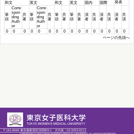
発表
和文
英文
和文
英文
国内
国際
Corre
Corre
spon
spon
筆
共
筆
共
筆
共
筆
共
演
共
演
共
演
共
ding
ding
頭
著
頭
著
頭
著
頭
著
者
演
者
演
者
演
Auth
Auth
or
or
0
0
0
0
0
0
0
0
0
0
0
0
0
0
0
0
ページの先頭へ
〒162-8666 東京都新宿区河田町8-1
大代表：
03-3353-8111
COPYRIGHT © 2015 TOKYO WOMEN'S MEDICAL UNIVERSITY. ALL RIGHTS RESERVED.