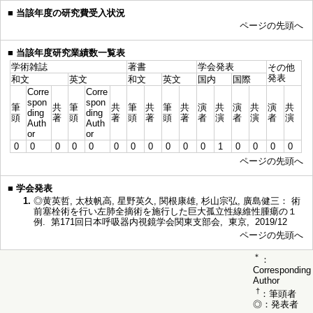
■
当該年度の研究費受入状況
ページの先頭へ
■
当該年度研究業績数一覧表
学術雑誌
著書
学会発表
その他
発表
和文
英文
和文
英文
国内
国際
Corre
Corre
spon
spon
筆
共
筆
共
筆
共
筆
共
演
共
演
共
演
共
ding
ding
頭
著
頭
著
頭
著
頭
著
者
演
者
演
者
演
Auth
Auth
or
or
0
0
0
0
0
0
0
0
0
0
0
1
0
0
0
0
ページの先頭へ
■
学会発表
1.
◎黄英哲, 太枝帆高, 星野英久, 関根康雄, 杉山宗弘, 廣島健三： 術
前塞栓術を行い左肺全摘術を施行した巨大孤立性線維性腫瘍の１
例. 第171回日本呼吸器内視鏡学会関東支部会, 東京, 2019/12
ページの先頭へ
＊
：
Corresponding
Author
†
：筆頭者
◎：発表者