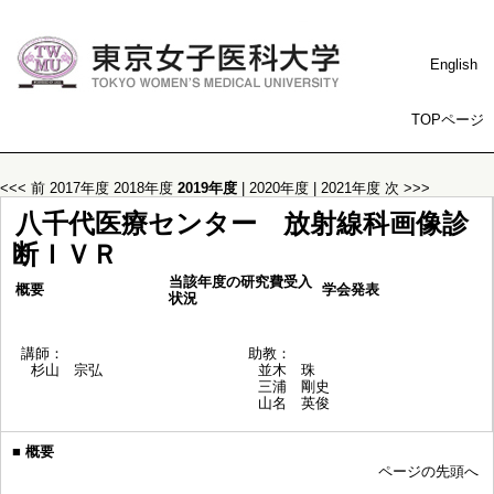
English
TOPページ
<<< 前
2017年度
2018年度
2019年度
|
2020年度
|
2021年度
次 >>>
八千代医療センター 放射線科画像診
断ＩＶＲ
当該年度の研究費受入
概要
学会発表
状況
講師：
助教：
杉山 宗弘
並木 珠
三浦 剛史
山名 英俊
■
概要
ページの先頭へ