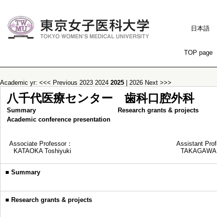
日本語
TOP page
Academic yr:
<<< Previous
2023
2024
2025
|
2026
Next >>>
八千代医療センター 歯科口腔外科
Summary
Research grants & projects
Academic conference presentation
Associate Professor：
Assistant Pro
KATAOKA Toshiyuki
TAKAGAWA 
■
Summary
■
Research grants & projects