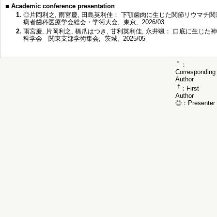
■
Academic conference presentation
1.
◎片岡利之, 雨宮慶, 田島英利佳： 下顎歯肉に生じた関節リウマチ関
病者歯科医療学会総会・学術大会, 東京, 2026/03
2.
雨宮慶, 片岡利之, 橋爪はつき, 甘利英利佳, 永井颯： 口底に生じた
科学会 関東支部学術集会, 茨城, 2025/05
＊
：
Corresponding
Author
†
：First
Author
◎：Presenter