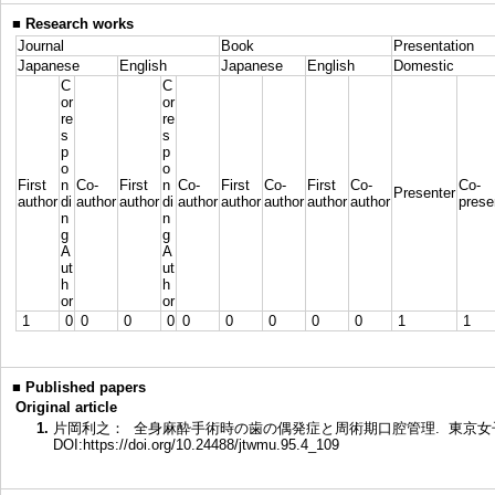
■
Research works
Journal
Book
Presentation
Japanese
English
Japanese
English
Domestic
C
C
or
or
re
re
s
s
p
p
o
o
First
n
Co-
First
n
Co-
First
Co-
First
Co-
Co-
Presenter
author
di
author
author
di
author
author
author
author
author
prese
n
n
g
g
A
A
ut
ut
h
h
or
or
1
0
0
0
0
0
0
0
0
0
1
1
■
Published papers
Original article
1.
片岡利之： 全身麻酔手術時の歯の偶発症と周術期口腔管理. 東京女子医科大学雑誌
DOI:https://doi.org/10.24488/jtwmu.95.4_109