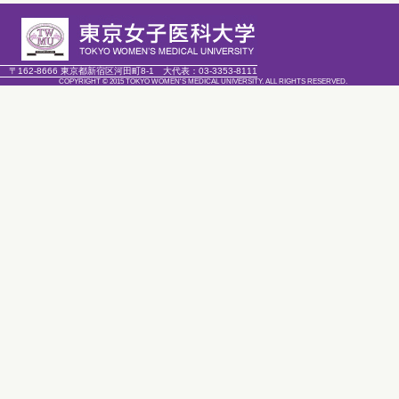
〒162-8666 東京都新宿区河田町8-1
大代表：
03-3353-8111
COPYRIGHT © 2015 TOKYO WOMEN'S MEDICAL UNIVERSITY. ALL RIGHTS RESERVED.