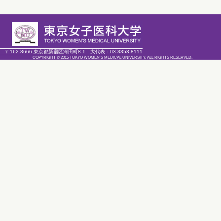
〒162-8666 東京都新宿区河田町8-1
大代表：
03-3353-8111
COPYRIGHT © 2015 TOKYO WOMEN'S MEDICAL UNIVERSITY. ALL RIGHTS RESERVED.