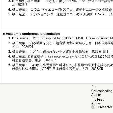
3.
山田和矢, 橘田綾菜： 子どもに優しい注射のコツ. 外傷エコー診療のすす
本, 2023.7
4.
橘田綾菜： コラム マイエコー時代0年目. 運動器エコーのメタ診療 117-1
5.
橘田綾菜： ポジショニング. 運動器エコーのメタ診療 125-126. メディ
■
Academic conference presentation
1.
kitta ayana： MSK ultrasound for children. MSK Ultrasound Asian
2.
橘田綾菜： 治る瞬間を見る！超音波検査の素晴らしさ. 日本国際医学協
イン, 2024/01
3.
橘田綾菜： こどもに嫌われない小児運動器救急診療. 第36回 日本小児救急
4.
橘田綾菜, 岩倉菜穂子： key note lecture～なぜこどもの運動器
科超音波学会, 東京, 2023/07
5.
橘田綾菜： いわゆる小児整形外科外来で, 非整形外科疾患を診るた
超音波検査活用法. 第96回 日本超音波医学会, 大宮, 2023/05
＊
：
Corresponding
Author
†
：First
Author
◎：Presenter