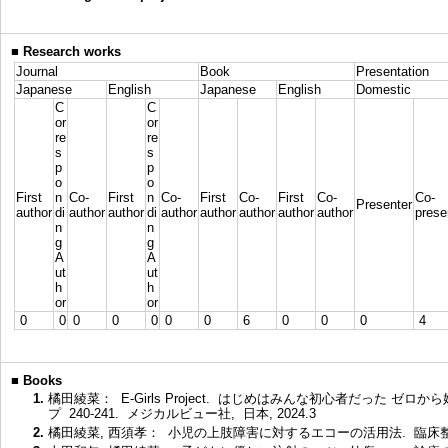
■
Research works
Journal
Book
Presentation
Japanese
English
Japanese
English
Domestic
C
C
or
or
re
re
s
s
p
p
o
o
First
n
Co-
First
n
Co-
First
Co-
First
Co-
Co-
Presenter
author
di
author
author
di
author
author
author
author
author
prese
n
n
g
g
A
A
ut
ut
h
h
or
or
0
0
0
0
0
0
0
6
0
0
0
4
■
Books
1.
橘田綾菜： E-Girls Project. はじめはみんな初心者だった ゼ
プ 240-241. メジカルビュー社, 日本, 2024.3
2.
橘田綾菜, 西須孝： 小児の上肢障害に対するエコーの活用法. 臨床整形外科 