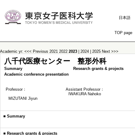
日本語
TOP page
Academic yr:
<<< Previous
2021
2022
2023
|
2024
|
2025
Next >>>
八千代医療センター 整形外科
Summary
Research grants & projects
Academic conference presentation
Professor：
Assistant Professor：
IWAKURA Nahoko
MIZUTANI Jiyun
■
Summary
■
Research grants & projects