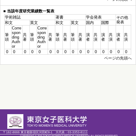
■
当該年度研究業績数一覧表
学術雑誌
著書
学会発表
その他
発表
和文
英文
和文
英文
国内
国際
Corre
Corre
spon
spon
筆
共
筆
共
筆
共
筆
共
演
共
演
共
演
共
ding
ding
頭
著
頭
著
頭
著
頭
著
者
演
者
演
者
演
Auth
Auth
or
or
0
0
0
0
0
0
0
0
0
0
0
0
0
0
0
0
ページの先頭へ
〒162-8666 東京都新宿区河田町8-1
大代表：
03-3353-8111
COPYRIGHT © 2015 TOKYO WOMEN'S MEDICAL UNIVERSITY. ALL RIGHTS RESERVED.