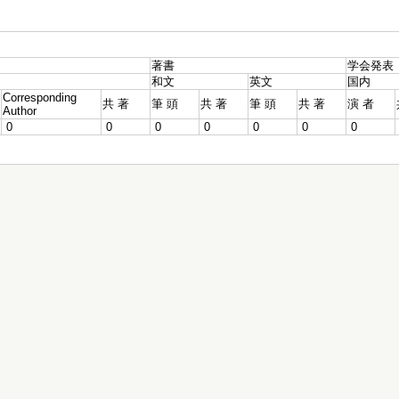
著書
学会発表
和文
英文
国内
Corresponding
共 著
筆 頭
共 著
筆 頭
共 著
演 者
Author
0
0
0
0
0
0
0