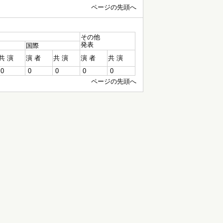
ページの先頭へ
その他
発表
国際
共 演
演 者
共 演
演 者
共 演
0
0
0
0
0
ページの先頭へ