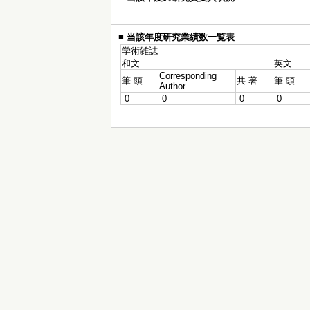
■
当該年度研究業績数一覧表
学術雑誌
和文
英文
Corresponding
筆 頭
共 著
筆 頭
Author
0
0
0
0