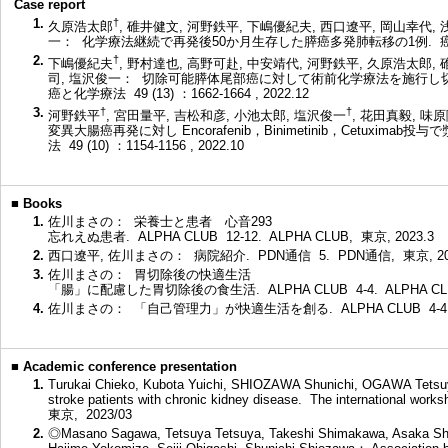
Case report
1.
†
久原浩太郎
, 碓井健文, 河野鉄平, 下嶋優紀夫, 西口遼平, 岡山幸代, 
一： 化学療法継続で再発後50か月生存した膵癌多発肺転移の1例. 癌と化学療法 4
2.
†
下嶋優紀夫
, 野村達也, 高野可赴, 中安靖代, 河野鉄平, 久原浩太郎, 
司, 塩沢俊一： 切除可能膵体尾部癌に対して術前化学療法を施行し
癌と化学療法 49 (13) ：1662-1664 , 2022.12
3.
†
†
河野鉄平
, 宮田量平, 吉松和彦, 小池太郎, 塩沢俊一
, 花田真毅, 味原
変異大腸癌再発に対し Encorafenib，Binimetinib，Cetuxim
法 49 (10) ：1154-1156 , 2022.10
■
Books
1.
佐川まさの： 栄養士と患者 心音293
忘れえぬ患者. ALPHA CLUB 12-12. ALPHA CLUB, 東京, 2023.3
2.
西口遼平, 佐川まさの： 病院紹介. PDN通信 5. PDN通信, 東京, 202
3.
佐川まさの： 胃切除後の快適生活
「腸」に配慮した胃切除後の食生活. ALPHA CLUB 4-4. ALPHA CLUB
4.
佐川まさの： 「自己管理力」が快適生活を創る. ALPHA CLUB 4-4. 
■
Academic conference presentation
1.
Turukai Chieko, Kubota Yuichi, SHIOZAWA Shunichi, OGAWA Tetsuya：
stroke patients with chronic kidney disease. The international works
東京, 2023/03
2.
◎Masano Sagawa, Tetsuya Tetsuya, Takeshi Shimakawa, Asaka Shini