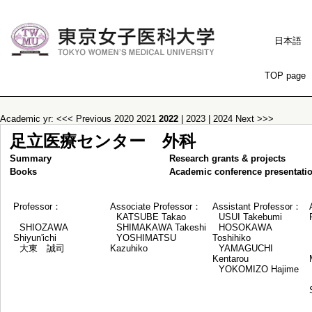
日本語
TOP page
Academic yr:
<<< Previous
2020
2021
2022
|
2023
|
2024
Next >>>
足立医療センター 外科
Summary
Research grants & projects
Books
Academic conference presentati
Professor：
Associate Professor：
Assistant Professor：
KATSUBE Takao
USUI Takebumi
SHIOZAWA
SHIMAKAWA Takeshi
HOSOKAWA
Shiyun'ichi
YOSHIMATSU
Toshihiko
大東 誠司
Kazuhiko
YAMAGUCHI
Kentarou
YOKOMIZO Hajime