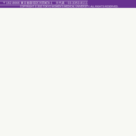
〒162-8666 東京都新宿区河田町8-1
大代表：
03-3353-8111
COPYRIGHT © 2015 TOKYO WOMEN'S MEDICAL UNIVERSITY. ALL RIGHTS RESERVED.