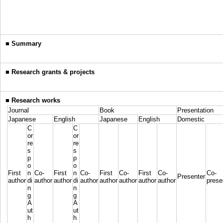
■
Summary
■
Research grants & projects
■
Research works
Journal
Book
Presentation
Japanese
English
Japanese
English
Domestic
C
C
or
or
re
re
s
s
p
p
o
o
First
n
Co-
First
n
Co-
First
Co-
First
Co-
Co-
Presenter
author
di
author
author
di
author
author
author
author
author
prese
n
n
g
g
A
A
ut
ut
h
h