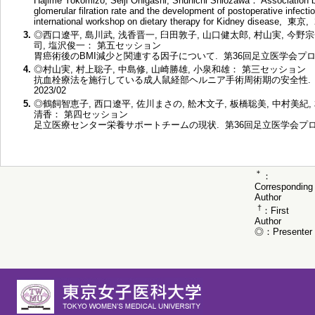
Hajime Yokomizo, Seiji Ohigashi, Shunichi Shiozawa： Association b
glomerular filration rate and the development of postoperative infect
international workshop on dietary therapy for Kidney disease, 東京,
3.
◎西口遼平, 島川武, 浅香晋一, 臼田敦子, 山口健太郎, 村山実, 今野宗
司, 塩沢俊一： 第五セッション
胃癌術後のBMI減少と関連する因子について. 第36回足立医学会プログラム
4.
◎村山実, 村上聡子, 中島修, 山崎勝雄, 小泉和雄： 第三セッション
抗血栓療法を施行している成人鼠経部ヘルニア手術周術期の安全性. 
2023/02
5.
◎鶴飼智恵子, 西口遼平, 佐川まさの, 舩木文子, 板橋聡美, 中村美紀, 
清香： 第四セッション
足立医療センター栄養サポートチームの現状. 第36回足立医学会プログラム
＊
：
Corresponding
Author
†
：First
Author
◎：Presenter