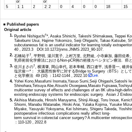
or
or
5
1
1
2
2
2
0
4
0
0
18
15
■
Published papers
Original article
1.
†
Ryohei Nishiguchi
*, Asaka Shinichi, Takeshi Shimakawa, Teppei K
Takebumi Usui, Hajime Yokomizo, Seiji Ohigashi, Takao Katsube, S
subcutaneous fat is an useful indicator for learning totally extraper
40 , 2023.3
DOI:10.1272/jnms.JNMS.2023_90-107.
2.
†
石橋祐子
, 平野明, 湯川寛子, 上村万里, 北野綾, 小寺麻加, 藤田
乳癌術前化学療法におけるNon-pCR例の術後カペシタビン療法. 癌と化学療法 43
3.
†
佐川まさの
, 横溝肇, 岡山幸代, 岩本隼輔, 西口遼平, 浅香晋一, 碓井
塩沢俊一*： 大腸悪性狭窄に対するBridge to Surgery（BTS
と化学療法 49 (10) ：1142-1144 , 2022.10
4.
Yohei Kono,Masafumi Inomata,Yasuo Sumi,Seiji Ohigashi,Satoshi Iei
Shinohara,Tetsuya Abe,Atsushi Osoegawa,Masato Fujisawa,Toshiyu
multicenter survey of effects and challenges of an 8K ultra-high-de
existing endoscopy systems for endoscopic surgery. Asian J Endo
5.
Akihisa Matsuda, Hiroshi Maruyama, Shinji Akagi, Toru Inoue, Keni
Shiomi, Manabu Watanabe, Hiroki Arai, Yutaka Kojima, Yusuke Mizuu
Miyake, Yasuyuki Yokoyama, Kei Ishimaru, Shigeru Takeda, Yoshi
postoperative infectious complications really affect long-
term survival in colorectal cancer surgery? A multicenter retrospect
：110-120 , 2022.8