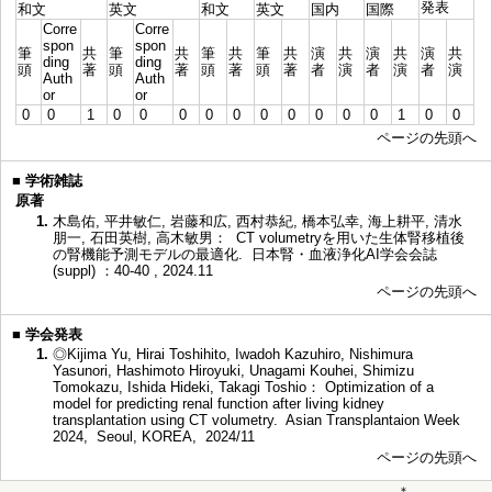
発表
和文
英文
和文
英文
国内
国際
Corre
Corre
spon
spon
筆
共
筆
共
筆
共
筆
共
演
共
演
共
演
共
ding
ding
頭
著
頭
著
頭
著
頭
著
者
演
者
演
者
演
Auth
Auth
or
or
0
0
1
0
0
0
0
0
0
0
0
0
0
1
0
0
ページの先頭へ
■
学術雑誌
原著
1.
木島佑, 平井敏仁, 岩藤和広, 西村恭紀, 橋本弘幸, 海上耕平, 清水
朋一, 石田英樹, 高木敏男： CT volumetryを用いた生体腎移植後
の腎機能予測モデルの最適化. 日本腎・血液浄化AI学会会誌
(suppl) ：40-40 , 2024.11
ページの先頭へ
■
学会発表
1.
◎Kijima Yu, Hirai Toshihito, Iwadoh Kazuhiro, Nishimura
Yasunori, Hashimoto Hiroyuki, Unagami Kouhei, Shimizu
Tomokazu, Ishida Hideki, Takagi Toshio： Optimization of a
model for predicting renal function after living kidney
transplantation using CT volumetry. Asian Transplantaion Week
2024, Seoul, KOREA, 2024/11
ページの先頭へ
＊