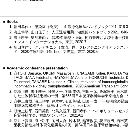
■
Books
1.
新田孝作： 感染症（免疫）. 血液浄化療法ハンドブック2021 316-323
2.
海上耕平, 山口佳子： 人工透析用薬. 治療薬ハンドブック2021 840-85
3.
海上耕平, 奥見雅由： 腎移植 病態・適応, 術前管理および手術手技編. IN
エンス・インターナショナル, 東京, 2020.7
4.
新田孝作： クレアチニン（血清、尿、クレアチニンクリアランス、eG
ド 2020年改訂版 148-152. 文光堂, 東京, 2020.6
■
Academic conference presentation
1.
◎TOKI Daisuke, OKUMI Masayoshi, UNAGAMI Kohei, KAKUTA Yoich
TACHIBANA Hidetoshi, HAYASHIDA Akihiro, HORIUCHI Toshihide
Tsunenori, TANABE Kazunari： Clinical relevance of immunoglobulin M 
incompatible kidney transplantation. 2020 American Transplant Con
2.
◎稲川徹, 海上耕平, 神澤太一, 羽田圭佑, 吉田一彦, 飯塚淳平, 高木敏
した生体腎移植患者の一例. 第635回日本泌尿器科学会東京地方会, 東京/
3.
◎井上貴博, 海上耕平, 鈴木智, 石田英樹, 田邉一成： 一般病院の
本臨床腎移植学会, 福島/オンライン, 2021/02
4.
◎海上耕平, 石田英樹, 北島久視子, 新田孝作： ハイボリュームセ
床腎移植学会, 福島/オンライン, 2021/02
5.
◎井上貴博, 海上耕平, 岡田大吾, 鈴木智, 越智敦彦, 花房規男, 
巣状分節性糸球体硬化症再発の1例. 第54回日本臨床腎移植学会, 福島/オ