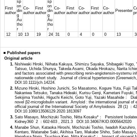
sp
sp
on
on
First
Co-
First
Co-
First
Co-
First
Co-
C
din
din
Presenter
author
author
author
author
author
author
author
author
pr
g
g
Au
Au
tho
tho
r
r
12
10
13
19
24
31
0
4
0
0
13
3
■
Published papers
Original article
1.
Nishiwaki Hiroki, Niihata Kakuya, Shimizu Sayaka, Shibagaki Yugo
Tatsuo, Uchida Shunya, Takeda Asami, Okada Hirokazu, Narita Ichie
and factors associated with prescribing renin-angiotensin-systemu inh
nationwide cohort study. Journal of clinical hypertension (Greenwi
DOI:10.1111/jch.14224.
2.
Mizuno Hiroki, Hoshino Junichi, So Masatomo, Kogure Yuta, Fujii Ta
Nakaniwa Tetsuko, Tanaka Hideaki, Kurisu Genji, Kametani Fuyuki
Sekijima Yoshiki, Higuchi Keiichi, Goto Yuji, Yazaki Masahide： Dial
novel β2-microglobulin variant. Amyloid : the international journal of 
official journal of the International Society of Amyloidosis 28 (1) ：
DOI:10.1080/13506129.2020.1813097
3.
Sato Masayo, Mochizuki Toshio, Nitta Kosaku*： Persistent Isolat
Kidney360 2 ：602-603 , 2021.3
DOI:10.34067/KID.0005642020
4.
Manabe Shun, Kataoka Hiroshi, Mochizuki Toshio, Iwadoh Kazuhiro
Kentaro, Watanabe Saki, Akihisa Taro, Makabe Shiho, Sato Masayo
Hanafusa Norio, Tsuchiya Ken, Nitta Kosaku*： Impact of visceral fat