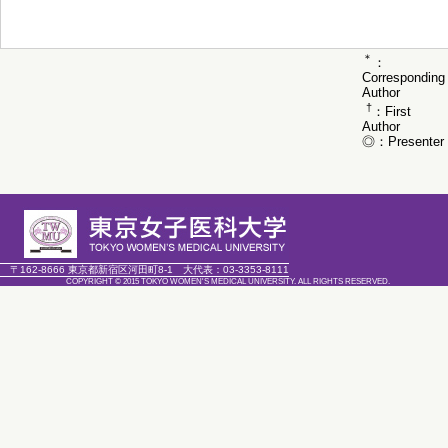
＊
：
Corresponding
Author
†
：First
Author
◎：Presenter
〒162-8666 東京都新宿区河田町8-1
大代表：
03-3353-8111
COPYRIGHT © 2015 TOKYO WOMEN'S MEDICAL UNIVERSITY. ALL RIGHTS RESERVED.