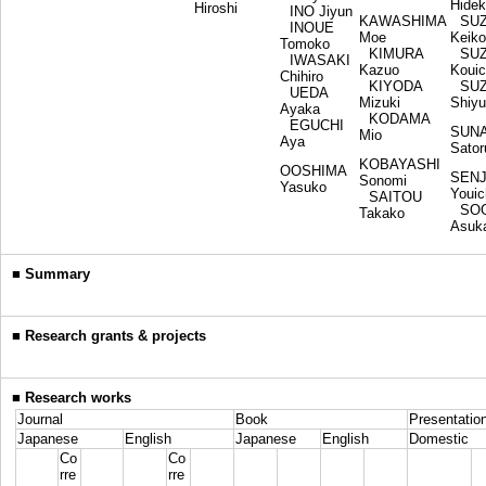
Hide
Hiroshi
INO Jiyun
KAWASHIMA
SUZ
INOUE
Moe
Keiko
Tomoko
KIMURA
SUZ
IWASAKI
Kazuo
Kouic
Chihiro
KIYODA
SUZ
UEDA
Mizuki
Shiyu
Ayaka
KODAMA
EGUCHI
SUN
Mio
Aya
Sator
KOBAYASHI
OOSHIMA
SENJ
Sonomi
Yasuko
Youic
SAITOU
SO
Takako
Asuk
■
Summary
■
Research grants & projects
■
Research works
Journal
Book
Presentatio
Japanese
English
Japanese
English
Domestic
Co
Co
rre
rre