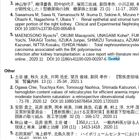
3.
†
神山智子
, 柳澤慶香, 田中紗代子, 塚田三佐緒, 新田孝作, 小川正
が顕性化したⅠ型糖尿病の1例. 糖尿病と妊娠 21 (1) ：11-17 , 2020.
4.
Sawamura M, Sawa N, Yamanouchi M, Ikuma D, Sekine A, Mizuno H,
Ohashi K, Nagashima Y, Ubara Y： Renal epithelial and stromal tumor 
upper portion of the right kidney. Clinical and Experimental Nephro
DOI:10.1007/s13730-020-00548-9
5.
†
MAENOSONO Ryoichi
, OKUMI Masayoshi, UNAGAMI Kohei*, FUK
Yoichi, TAKAGI Toshio, IIZUKA Junpei, SHIMIZU Tomokazu, AZUM
Kazunari, NITTA Kosaku, ISHIDA Hideki： Total nephroureterocystec
carcinoma associated with the BK polyomavirus
infection after kidney transplantation: a case report with literature
online , 2020.11
DOI:10.1186/s41100-020-00297-6
Other
1.
土谷 健, 秋久 太良, 片岡 浩史, 望月 俊雄, 新田 孝作： 【腎
策. 腎臓内科 13 (1) ：25-34 , 2021.1
2.
Ogawa Chie, Tsuchiya Ken, Tomosugi Naohisa, Shimada Katsunori,
hemoglobin content values of reticulocytes for efficient anemia impro
moderate transferrin saturation: a retrospective observational stud
：71-78 , 2020.12
DOI:10.1080/16078454.2020.1720103
3.
安部 貴之, 花房 規男, 岡本 裕美, 川崎 路浩, 石森 勇, 村上 淳, 大坪 
災害対策委員会： 【透析医療における災害対策】首都直下型地震
団体の取り組み. 医工学治療 32 (3) ：166-172 , 2020.11
4.
秋山 健一, 花房 規男, 土谷 健： 【350人に1人 一般内科医
現状と将来. 診断と治療 108 (11) ：1413-1418 , 2020.11
5.
†
石田英樹
, 海上耕平, 北島久視子： ハイボリュームセンターにおける次
：55-62 , 2020.10