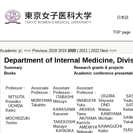
日本語
TOP page
Academic yr:
<<< Previous
2018
2019
2020
|
2021
|
2022
Next >>>
Department of Internal Medicine, Divi
Summary
Research grants & projects
Books
Academic conference presentat
Professor：
Associate
Assistant
Assistant
Professor：
Professor：
Professor：
OGURA
SA
NITSUTA
ITABASHI
MORIYAMA
IWABUCHI
Shiyouta
Yuuk
Kousaku
Mitsuyo
Takahito
Yuko
ONO
SA
UCHIDA
KARASAWA
AKIHISA
Wataru
Keita
Keiko
Kazunori
Tarou
KAMIYAMA
SAW
MOCHIDZUKI
AKIYAMA
Michiaki
TAKEKOSHI
Yuka
Toshio
Ken'ichi
Masayo
KAWAGUCHI
AMEMIYA
SUG
KATAOKA
Keiko
Nobuyuki