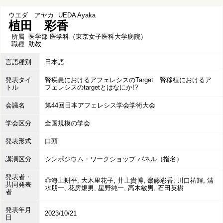
ウエダ アヤカ
UEDA Ayaka
植田 彩香
所属
医学部 医学科（東京女子医科大学病院）
職種
助教
言語種別
日本語
発表タイ
腎疾患におけるアフェレシスのTarget 腎移植におけるア
トル
フェレシスのtargetとはなにか!?
会議名
第44回日本アフェレシス学会学術大会
学会区分
全国規模の学会
発表形式
口頭
講演区分
シンポジウム・ワークショップ パネル（指名）
発表者・
◎海上耕平, 大木里花子, 井上貴博, 齋藤彩香, 川口祐輝, 清
共同発表
水朋一, 花房規男, 星野純一, 高木敏男, 石田英樹
者
発表年月
2023/10/21
日