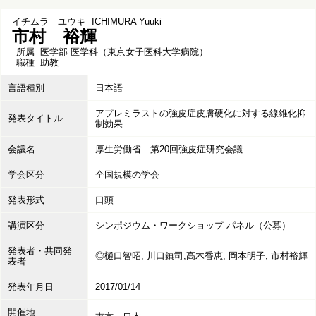
イチムラ ユウキ
ICHIMURA Yuuki
市村 裕輝
所属
医学部 医学科（東京女子医科大学病院）
職種
助教
言語種別
日本語
アプレミラストの強皮症皮膚硬化に対する線維化抑
発表タイトル
制効果
会議名
厚生労働省 第20回強皮症研究会議
学会区分
全国規模の学会
発表形式
口頭
講演区分
シンポジウム・ワークショップ パネル（公募）
発表者・共同発
◎樋口智昭, 川口鎮司,高木香恵, 岡本明子, 市村裕輝
表者
発表年月日
2017/01/14
開催地