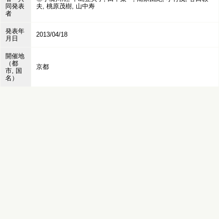
同発表
夫, 桃原茂樹, 山中寿
者
発表年
2013/04/18
月日
開催地
（都
京都
市, 国
名）