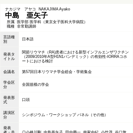
ナカジマ アヤコ
NAKAJIMA Ayako
中島 亜矢子
所属
医学部 医学科（東京女子医科大学病院）
職種
非常勤講師
言語種
日本語
別
関節リウマチ（RA)患者における新型インフルエンザワクチン
発表タ
（2009/2010年A型H1N1パンデミック）の有効性-IORRAコホ
イトル
ートにおける検討
会議名
第57回日本リウマチ学会総会・学術集会
学会区
全国規模の学会
分
発表形
口頭
式
講演区
シンポジウム・ワークショップ パネル（その他）
分
発表
者・共
◎小橋川剛, 中島亜矢子, 田中榮一, 南家由紀, 小竹茂, 谷口敦