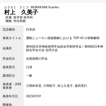
ムラカミ クミコ
MURAKAMI Kumiko
村上 久美子
所属
医学部 医学科
職種
特任助教
言語種別
日本語
発表タイトル
運動ニューロン様細胞株における TDP-43 の挙動解析
第64回日本神経病理学会総会学術研究会 / 第66回日本神
会議名
経化学会大会 合同大会
学会区分
全国規模の学会
発表形式
口頭
講演区分
一般
発表者・共同
◎岡村幸宜, 片岡郁子, 村上久美子, 柴田亮行
発表者
発表年月日
2023/07/07
開催地