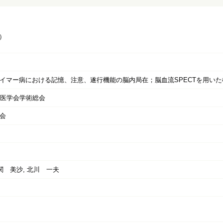
）
イマー病における記憶、注意、遂行機能の脳内局在；脳血流SPECTを用いた
核医学会学術総会
会
関 美沙, 北川 一夫