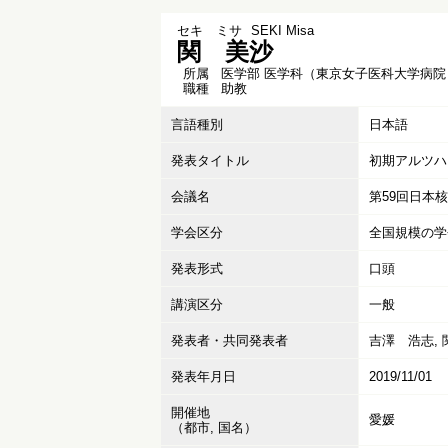
セキ ミサ
SEKI Misa
関 美沙
所属
医学部 医学科（東京女子医科大学病院
職種
助教
言語種別
日本語
発表タイトル
初期アルツハ
会議名
第59回日本
学会区分
全国規模の学
発表形式
口頭
講演区分
一般
発表者・共同発表者
吉澤 浩志, 
発表年月日
2019/11/01
開催地
愛媛
（都市, 国名）