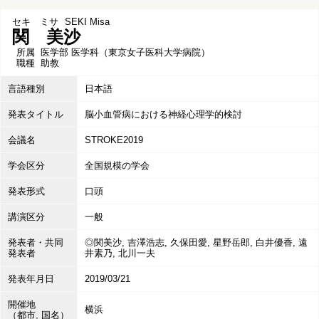
セキ ミサ
SEKI Misa
関 美沙
所属
医学部 医学科（東京女子医科大学病院）
職種
助教
言語種別
日本語
発表タイトル
脳小血管病における神経心理学的検討
会議名
STROKE2019
学会区分
全国規模の学会
発表形式
口頭
講演区分
一般
発表者・共同
◎関美沙, 吉澤浩志, 久保田愛, 星野岳郎, 白井優香, 遠
発表者
井素乃, 北川一夫
発表年月日
2019/03/21
開催地
横浜
（都市, 国名）