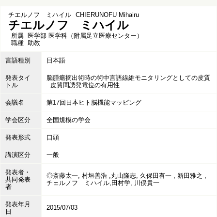
チエルノフ ミハイル
CHIERUNOFU Mihairu
チエルノフ ミハイル
所属
医学部 医学科（附属足立医療センター）
職種
助教
言語種別
日本語
発表タイ
脳腫瘍摘出術時の術中言語線維モニタリングとしての皮質
トル
−皮質間誘発電位の有用性
会議名
第17回日本ヒト脳機能マッピング
学会区分
全国規模の学会
発表形式
口頭
講演区分
一般
発表者・
◎斎藤太一, 村垣善浩 ,丸山隆志, 久保田有一 , 新田雅之 ,
共同発表
チェルノフ ミハイル,田村学, 川俣貴一
者
発表年月
2015/07/03
日