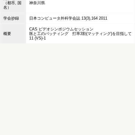
（都市, 国
神奈川県
名）
学会抄録
日本コンピュータ外科学会誌 13(3),164 2011
CAS ビデオシンポジウムセッション
概要
医と工のバッティング 打率3割(マッティング)を目指して
11 (VS)-1