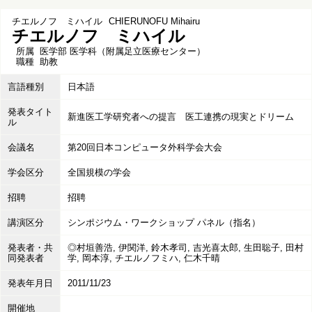
チエルノフ ミハイル
CHIERUNOFU Mihairu
チエルノフ ミハイル
所属
医学部 医学科（附属足立医療センター）
職種
助教
言語種別
日本語
発表タイト
新進医工学研究者への提言 医工連携の現実とドリーム
ル
会議名
第20回日本コンピュータ外科学会大会
学会区分
全国規模の学会
招聘
招聘
講演区分
シンポジウム・ワークショップ パネル（指名）
発表者・共
◎村垣善浩, 伊関洋, 鈴木孝司, 吉光喜太郎, 生田聡子, 田村
同発表者
学, 岡本淳, チエルノフミハ, 仁木千晴
発表年月日
2011/11/23
開催地