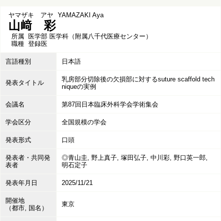
ヤマザキ アヤ
YAMAZAKI Aya
山﨑 彩
所属
医学部 医学科（附属八千代医療センター）
職種
登録医
言語種別
日本語
乳房部分切除後の欠損部に対するsuture scaffold tech
発表タイトル
niqueの実例
会議名
第87回日本臨床外科学会学術集会
学会区分
全国規模の学会
発表形式
口頭
発表者・共同発
◎青山圭, 野上真子, 塚田弘子, 中川彩, 野口英一郎,
表者
明石定子
発表年月日
2025/11/21
開催地
東京
（都市, 国名）