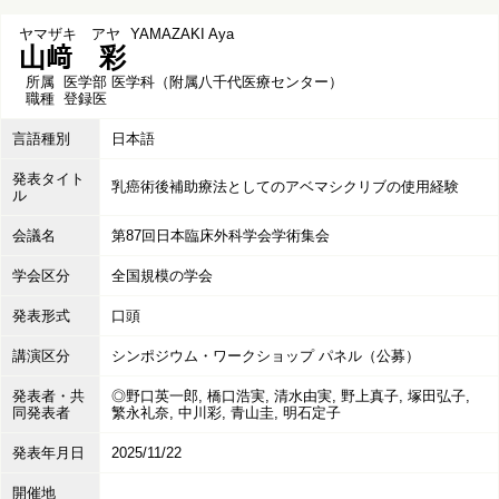
ヤマザキ アヤ
YAMAZAKI Aya
山﨑 彩
所属
医学部 医学科（附属八千代医療センター）
職種
登録医
言語種別
日本語
発表タイト
乳癌術後補助療法としてのアベマシクリブの使用経験
ル
会議名
第87回日本臨床外科学会学術集会
学会区分
全国規模の学会
発表形式
口頭
講演区分
シンポジウム・ワークショップ パネル（公募）
発表者・共
◎野口英一郎, 橋口浩実, 清水由実, 野上真子, 塚田弘子,
同発表者
繁永礼奈, 中川彩, 青山圭, 明石定子
発表年月日
2025/11/22
開催地