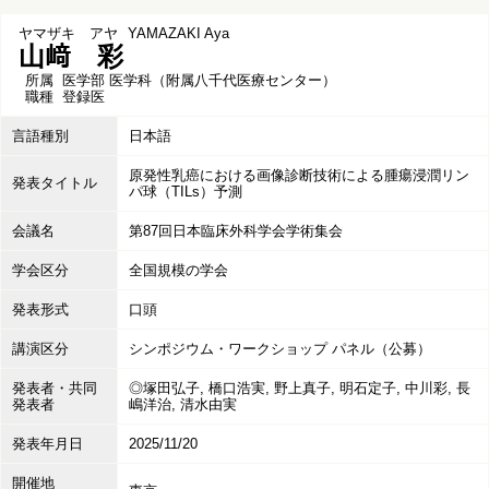
ヤマザキ アヤ
YAMAZAKI Aya
山﨑 彩
所属
医学部 医学科（附属八千代医療センター）
職種
登録医
言語種別
日本語
原発性乳癌における画像診断技術による腫瘍浸潤リン
発表タイトル
パ球（TILs）予測
会議名
第87回日本臨床外科学会学術集会
学会区分
全国規模の学会
発表形式
口頭
講演区分
シンポジウム・ワークショップ パネル（公募）
発表者・共同
◎塚田弘子, 橋口浩実, 野上真子, 明石定子, 中川彩, 長
発表者
嶋洋治, 清水由実
発表年月日
2025/11/20
開催地