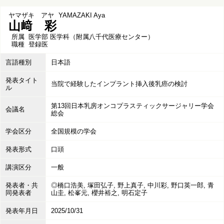
ヤマザキ アヤ
YAMAZAKI Aya
山﨑 彩
所属
医学部 医学科（附属八千代医療センター）
職種
登録医
言語種別
日本語
発表タイト
当院で経験したインプラント挿入後乳癌の検討
ル
第13回日本乳房オンコプラスティックサージャリー学会
会議名
総会
学会区分
全国規模の学会
発表形式
口頭
講演区分
一般
発表者・共
◎橋口浩美, 塚田弘子, 野上真子, 中川彩, 野口英一郎, 青
同発表者
山圭, 松峯元, 櫻井裕之, 明石定子
発表年月日
2025/10/31