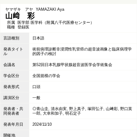
ヤマザキ アヤ
YAMAZAKI Aya
山﨑 彩
所属
医学部 医学科（附属八千代医療センター）
職種
登録医
言語種別
日本語
発表タイト
術前病理診断非浸潤性乳管癌の超音波画像と臨床病理学
ル
的因子の検討
会議名
第52回日本乳腺甲状腺超音波医学会学術集会
学会区分
全国規模の学会
発表形式
口頭
講演区分
一般
発表者・共
◎青山圭, 清水由実, 野上真子, 塚田弘子, 山﨑彩, 野口英
同発表者
一郎, 大幸和加子, 明石定子
発表年月日
2024/11/10
開催地