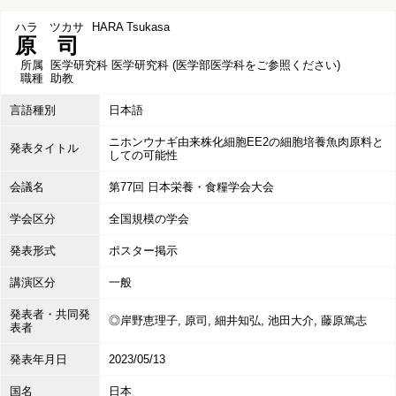
ハラ ツカサ
HARA Tsukasa
原 司
所属
医学研究科 医学研究科 (医学部医学科をご参照ください)
職種
助教
言語種別
日本語
ニホンウナギ由来株化細胞EE2の細胞培養魚肉原料と
発表タイトル
しての可能性
会議名
第77回 日本栄養・食糧学会大会
学会区分
全国規模の学会
発表形式
ポスター掲示
講演区分
一般
発表者・共同発
◎岸野恵理子, 原司, 細井知弘, 池田大介, 藤原篤志
表者
発表年月日
2023/05/13
国名
日本