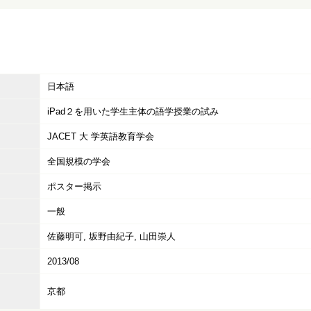
日本語
iPad２を用いた学生主体の語学授業の試み
JACET 大 学英語教育学会
全国規模の学会
ポスター掲示
一般
佐藤明可, 坂野由紀子, 山田崇人
2013/08
京都