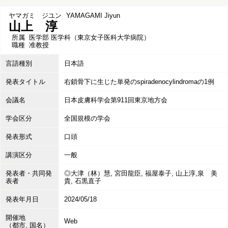
ヤマガミ ジユン
YAMAGAMI Jiyun
山上 淳
所属
医学部 医学科（東京女子医科大学病院）
職種
准教授
言語種別
日本語
発表タイトル
右鎖骨下に生じた単発のspiradenocylindromaの1例
会議名
日本皮膚科学会第911回東京地方会
学会区分
全国規模の学会
発表形式
口頭
講演区分
一般
発表者・共同発
◎大津（林）慧, 宮田龍臣, 福屋泰子, 山上淳,泉 美
表者
貴, 石黒直子
発表年月日
2024/05/18
開催地
Web
（都市, 国名）