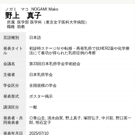
ノガミ マコ
NOGAMI Mako
野上 真子
所属
医学部 医学科（東京女子医科大学病院）
職種
助教
言語種別
日本語
発表タイト
初診時ステージⅣや転移・再発乳癌で抗HER2薬や化学療
ル
法にて奏功が得られた乳癌症例の考察
会議名
第33回日本乳癌学会学術総会
主催者
日本乳癌学会
学会区分
全国規模の学会
発表形式
ポスター掲示
講演区分
一般
発表者・共
◎青山圭, 清水由実, 野上真子, 塚田弘子, 中川彩, 野口英一
同発表者
郎, 明石定子
発表年月日
2025/07/10