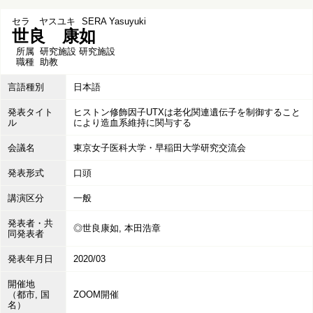
セラ ヤスユキ
SERA Yasuyuki
世良 康如
所属
研究施設 研究施設
職種
助教
言語種別
日本語
発表タイト
ヒストン修飾因子UTXは老化関連遺伝子を制御すること
ル
により造血系維持に関与する
会議名
東京女子医科大学・早稲田大学研究交流会
発表形式
口頭
講演区分
一般
発表者・共
◎世良康如, 本田浩章
同発表者
発表年月日
2020/03
開催地
（都市, 国
ZOOM開催
名）