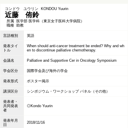
コンドウ ユウリン
KONDOU Yuurin
近藤 侑鈴
所属
医学部 医学科（東京女子医科大学病院）
職種
助教
言語種別
英語
発表タイ
When should anti-cancer treatment be ended? Why and wh
トル
en to discontinue palliative chemotherapy.
会議名
Palliative and Supportive Cer in Oncology Symposium
学会区分
国際学会及び海外の学会
発表形式
ポスター掲示
講演区分
シンポジウム・ワークショップ パネル（その他）
発表者・
共同発表
◎Kondo Yuurin
者
発表年月
2018/11/16
日